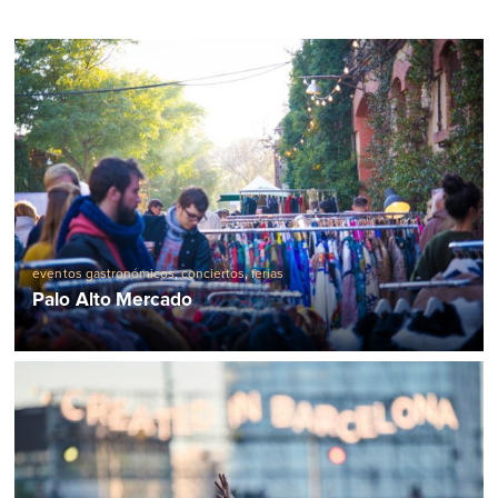
eventos gastronómicos
,
conciertos
,
ferias
Palo Alto Mercado