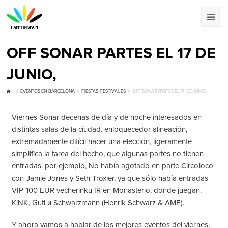
OFF SONAR PARTES EL 17 DE
JUNIO,
EVENTOS EN BARCELONA
FIESTAS
,
FESTIVALES
OFF SONAR PARTES EL 17 DE JUNIO,
Viernes Sonar decenas de día y de noche interesados ​​en
distintas salas de la ciudad. enloquecedor alineación,
extremadamente difícil hacer una elección, ligeramente
simplifica la tarea del hecho, que algunas partes no tienen
entradas. por ejemplo, No había agotado en parte Circoloco
con Jamie Jones y Seth Troxler, ya que sólo había entradas
VIP 100 EUR vecherinku IR en Monasterio, donde juegan:
KiNK, Guti и Schwarzmann (Henrik Schwarz & AME).
Y ahora vamos a hablar de los mejores eventos del viernes,