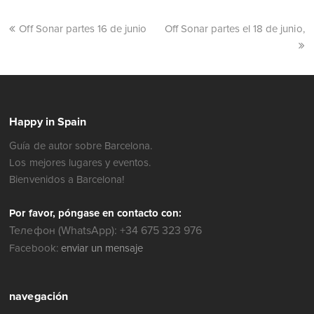
Off Sonar partes 16 de junio
Off Sonar partes el 18 de junio,
Happy in Spain
Guía de autor sobre Barcelona.
Los mejores lugares y eventos.
Bienvenidos a Barcelona!
Por favor, póngase en contacto con:
Телефон (WhatsApp): +34 675 323 976
Facebook:
enviar un mensaje
navegación