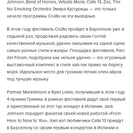
Johnson, Band of Horses, Vetusta Morla, Calle 13, Zaz, The
No Smoking Orchestra Эмира Кустурицы — это только
начало программы Cruïlla на эти выходные.
В этом году фестиваль Cruïlla пройдет в Барселоне уже в
седьмой раз, продолжая радовать своих гостей
качественной музыкой, удачно смешивая на одной сцене
самые разные стили и жанры. Площадка фестиваля, Parc
del Fòrum, подобрана как нельзя удачно — это огромный
выставочный комплекс в стиле хай-тек прямо на берегу
моря. Идеальное место для громких летних опен-эйров
под лучшую музыку.
Рэппер Macklemore и Ryan Lewis, получивший в этом году
4 премии Гремми, в рамках фестиваля дадут свой первый
и единственный за этот тур концерт в Испании. Jack
Johnson порадует фанатов своей новой работой «From
Here to Now to You». Хип-хоп любимчики Calle 13 приедут
в Барселону со своим первым концертом в Испании и