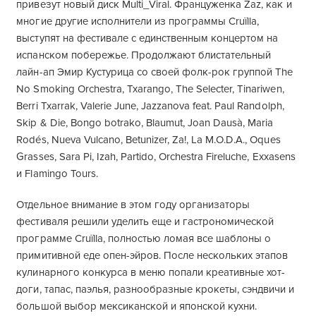
привезут новый диск Multi_Viral. Француженка Zaz, как и
многие другие исполнители из программы Cruïlla,
выступят на фестивале с единственным концертом на
испанском побережье. Продолжают блистательный
лайн-ап Эмир Кустурица со своей фолк-рок группой The
No Smoking Orchestra, Txarango, The Selecter, Tinariwen,
Berri Txarrak, Valerie June, Jazzanova feat. Paul Randolph,
Skip & Die, Bongo botrako, Blaumut, Joan Dausà, Maria
Rodés, Nueva Vulcano, Betunizer, Za!, La M.O.D.A., Oques
Grasses, Sara Pi, Izah, Partido, Orchestra Fireluche, Exxasens
и Flamingo Tours.
Отдельное внимание в этом году организаторы
фестиваля решили уделить еще и гастрономической
программе Cruïlla, полностью ломая все шаблоны о
примитивной еде опен-эйров. После нескольких этапов
кулинарного конкурса в меню попали креативные хот-
доги, тапас, паэлья, разнообразные крокеты, сэндвичи и
большой выбор мексиканской и японской кухни.