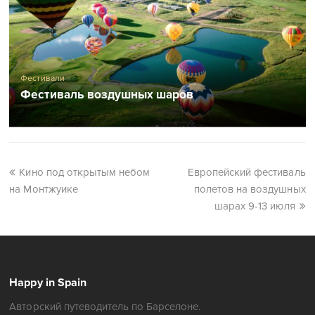
Фестивали
Фестиваль воздушных шаров
Кино под открытым небом
Европейский фестиваль
на Монтжуике
полетов на воздушных
шарах 9-13 июля
Happy in Spain
Авторский путеводитель по Барселоне.