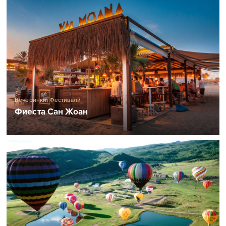
Вечеринки
,
Фестивали
Фиеста Сан Жоан