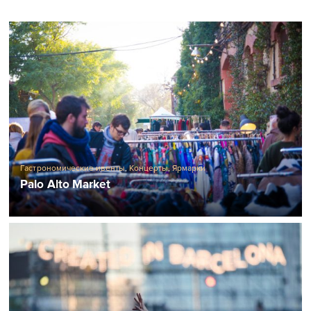
Гастрономические ивенты
,
Концерты
,
Ярмарки
Palo Alto Market