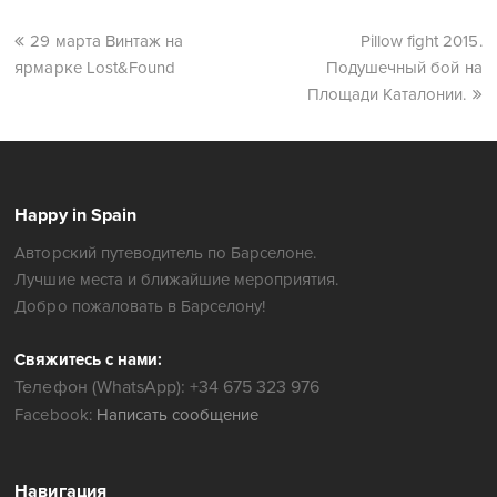
29 марта Винтаж на
Pillow fight 2015.
ярмарке Lost&Found
Подушечный бой на
Площади Каталонии.
Happy in Spain
Авторский путеводитель по Барселоне.
Лучшие места и ближайшие мероприятия.
Добро пожаловать в Барселону!
Свяжитесь с нами:
Телефон (WhatsApp): +34 675 323 976
Facebook:
Написать сообщение
Навигация