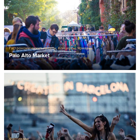
Гастрономические ивенты
,
Концерты
,
Ярмарки
Palo Alto Market
Фестивали