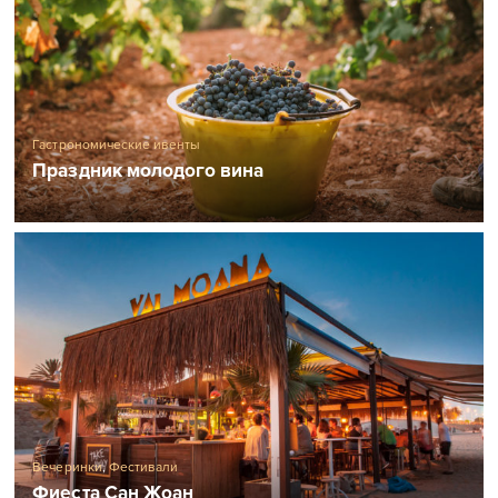
Гастрономические ивенты
Праздник молодого вина
Вечеринки
,
Фестивали
Фиеста Сан Жоан