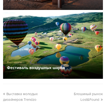
Фестивали
Фестиваль воздушных шаров
Выставка молодых
Блошиный рынок
дизайнеров Trendzo
Lost&Found