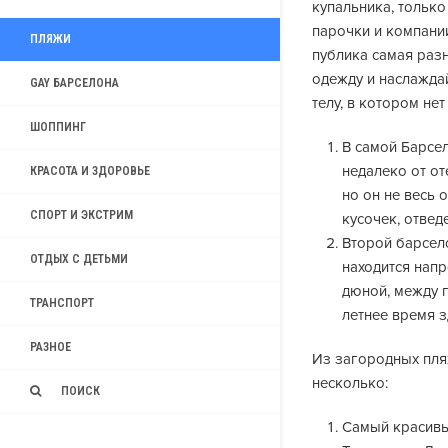
купальника, только 
парочки и компани
ПЛЯЖИ
публика самая разн
одежду и наслажда
GAY БАРСЕЛОНА
телу, в котором не
ШОППИНГ
В самой Барсел
недалеко от от
КРАСОТА И ЗДОРОВЬЕ
но он не весь о
СПОРТ И ЭКСТРИМ
кусочек, отвед
Второй барсел
ОТДЫХ С ДЕТЬМИ
находится напр
дюной, между п
ТРАНСПОРТ
летнее время 
РАЗНОЕ
Из загородных пля
несколько:
ПОИСК
Самый красивы