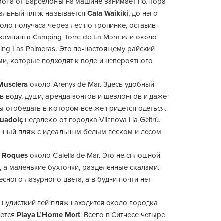
рога от Барселоны на машине занимает полтора
икальный пляж называется
Cala Waikiki
, до него
оло получаса через лес по тропинке, оставив
эмпинга Camping Torre de La Mora или около
ng Las Palmeras. Это по-настоящему райский
ми, которые подходят к воде и невероятного
Musclera
около Arenys de Mar. Здесь удобный
в воду, души, аренда зонтов и шезлонгов и даже
ы отобедать в котором все же придется одеться.
guadolç
недалеко от городка Vilanova i la Geltrú.
нный пляж с идеальным белым песком и лесом
s Roques
около Calella de Mar. Это не сплошной
 а маленькие бухточки, разделенные скалами.
есного лазурного цвета, а в будни почти нет
 нудисткий гей пляж находится около городка
ается
Playa L’Home Mort
. Всего в Ситчесе четыре