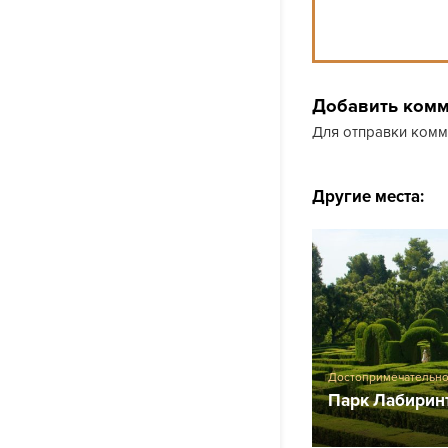
Добавить ком
Для отправки ком
Другие места:
Достопримечательно
Барселоны
Парк Лабирин