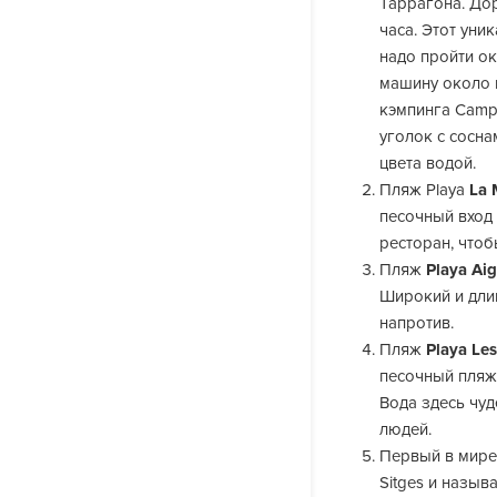
Таррагона. До
часа. Этот ун
надо пройти ок
машину около к
кэмпинга Campi
уголок с сосна
цвета водой.
Пляж Playa
La 
песочный вход 
ресторан, чтоб
Пляж
Playa Ai
Широкий и дли
напротив.
Пляж
Playa Le
песочный пляж,
Вода здесь чуд
людей.
Первый в мире
Sitges и назыв