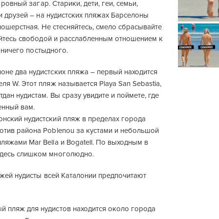
ровный загар. Старики, дети, геи, семьи,
и друзей – на нудистских пляжах Барселоны
ошерстная. Не стесняйтесь, смело сбрасывайте
йтесь свободой и расслабленным отношением к
т ничего постыдного.
оне два нудистских пляжа – первый находится
еля W. Этот пляж называется Playa San Sebastia,
тдан нудистам. Вы сразу увидите и поймете, где
енный вам.
онский нудистский пляж в пределах города
отив района Poblenou за кустами и небольшой
ляжами Mar Bella и Bogatell. По выходным в
здесь слишком многолюдно.
жей нудисты всей Каталонии предпочитают
й пляж для нудистов находится около города