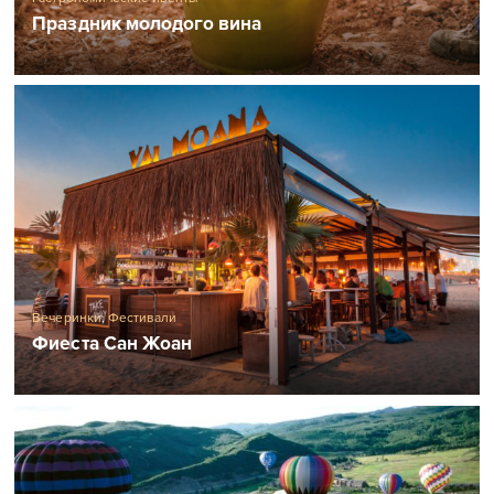
Праздник молодого вина
Вечеринки
,
Фестивали
Фиеста Сан Жоан