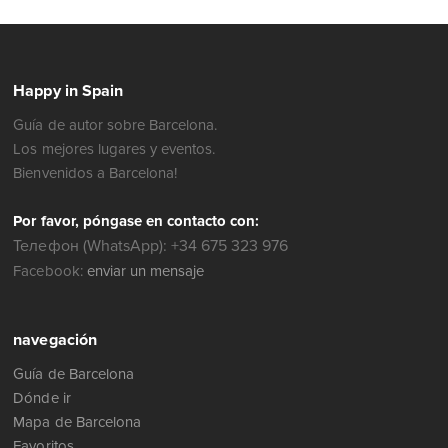
Happy in Spain
Guía de autor sobre Barcelona.
Los mejores lugares y eventos.
Bienvenidos a Barcelona!
Por favor, póngase en contacto con:
Телефон (WhatsApp): +34 675 323 976
Facebook:
enviar un mensaje
navegación
Guía de Barcelona
Dónde ir
Mapa de Barcelona
Favoritos