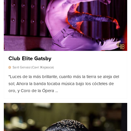
Club Elite Gatsby
Sant Gervasi (Сант Жерваси)
"Luces de la más brillante, cuanto más la tierra se aleja del
sol; Ahora la banda tocaba música bajo los cócteles de
oro, y Coro de la Ópera ...