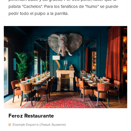
patata "Cachelos". Para los fanáticos de "humo" se puede
pedir todo el pulpo a la parrilla.
Feroz Restaurante
Eixample Esquerra (Левый Эшампле)