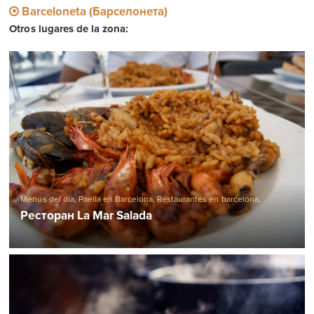
Barceloneta (Барселонета)
Otros lugares de la zona:
Menús del día
,
Paella en Barcelona
,
Restaurantes en barcelona
,
Restaurantes de marisco en Barcelona
Ресторан La Mar Salada