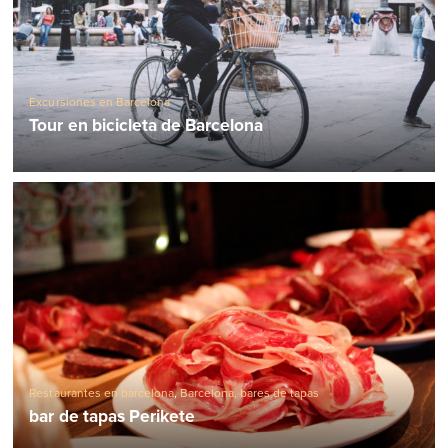
Excursiones en Barcelona
Tour en bicicleta de Barcelona
Restaurantes en barcelona
,
Barcelona, ​​bares de tapas
bar de tapas Perikete