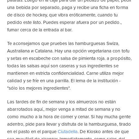
patatas. Luego en la caja para dar un pedazo de papel, pedir
una bebida por separado, paga y recibe una ficha en forma
de disco de hockey, que vibra eróticamente, cuando tu
pedido este listo. Puedes esperar afuera por un pedido.,
fumar cerca de la entrada al bar.
Te aconsejamos que pruebes las hamburguesas Swiza,
Australiana и Catalana. Hay una opción vegetariana con tofu
y setas en escabeche con salsa de pimienta roja. a propósito,
todas las salsas aquí son caseras y sus ingredientes se
mantienen en estricta confidencialidad. Carne utiliza mejor
calidad y se fríe en una parrilla. El lema de la institución -
"sólo los mejores ingredientes".
Las tardes de fin de semana y los almuerzos no están
abarrotados aquí., mejor venga a mitad de semana y no
como mucho a la hora de comer y cenar. Si hay mucha gente
adentro, pide para llevar y disfruta de la hamburguesa, tirado
en el pasto en el parque
Ciutadella
. De Kiosko antes de que