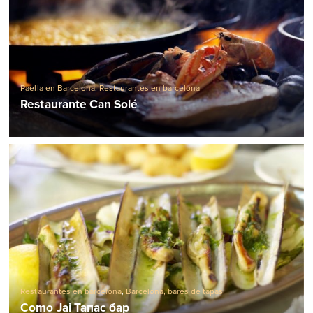
Paella en Barcelona
,
Restaurantes en barcelona
Restaurante Can Solé
Restaurantes en barcelona
,
Barcelona, ​​bares de tapas
Como Jai Тапас бар