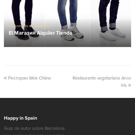
De compras en Barcelona
El Магазин Alquiler Tienda
Ресторан Wok Chiew
Restaurante vegetariano Arco
Iris
Happy in Spain
Guía de autor sobre Barcelona.
Los mejores lugares y eventos.
Bienvenidos a Barcelona!