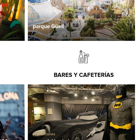
Qué hacer en barcelona
,
Parques en barcelona
,
Gaudí
parque Güell
BARES Y CAFETERÍAS
exposiciones