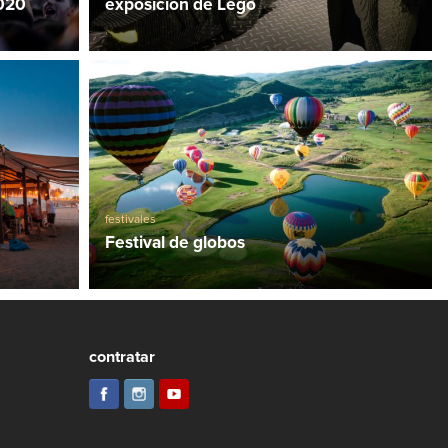
020
exposición de Lego
festivales
Festival de globos
contratar