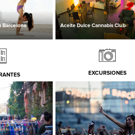
n Barcelona
Aceite Dulce Cannabis Club
EXCURSIONES
RANTES
ciertos
,
ferias
festivales