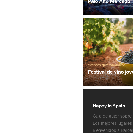
Palo Alto Mercado
eventos gastronómicos
Festival de vino jo
Happy in Spain
Guía de autor sobre 
Los mejores lugares 
Bienvenidos a Barce