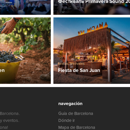
Фестиваль Primavera Sound 2
fiestas
,
festivales
ven
Fiesta de San Juan
navegación
Barcelona.
Guía de Barcelona
y eventos.
Dónde ir
lona!
Mapa de Barcelona