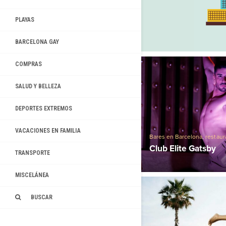
PLAYAS
BARCELONA GAY
COMPRAS
SALUD Y BELLEZA
DEPORTES EXTREMOS
VACACIONES EN FAMILIA
Bares en Barcelona
,
restaur
Restaurantes en barcelona
Club Elite Gatsby
TRANSPORTE
MISCELÁNEA
BUSCAR