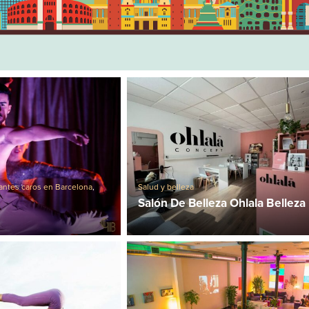
antes caros en Barcelona
,
Salud y belleza
Salón De Belleza Ohlala Belleza