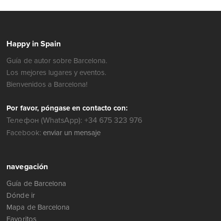
Happy in Spain
Guía de autor sobre Barcelona.
Los mejores lugares y eventos.
Bienvenidos a Barcelona!
Por favor, póngase en contacto con:
Телефон (WhatsApp): +34 675 323 976
Facebook:
enviar un mensaje
navegación
Guía de Barcelona
Dónde ir
Mapa de Barcelona
Favoritos