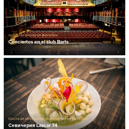
música en directo en Barcelona
Conciertos en el club Barts
Cocina de otros países
,
Restaurantes en barcelona
Севичерия Lascar 74