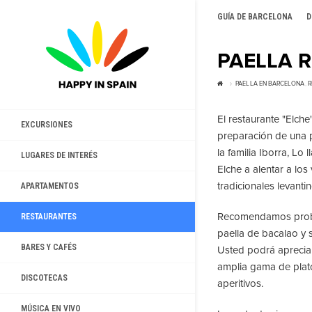
GUÍA DE BARCELONA
D
PAELLA 
PAELLA EN BARCELONA
,
R
El restaurante "Elche
EXCURSIONES
preparación de una p
la familia Iborra, Lo
LUGARES DE INTERÉS
Elche a alentar a los 
tradicionales levanti
APARTAMENTOS
Recomendamos probar
RESTAURANTES
paella de bacalao y 
BARES Y CAFÉS
Usted podrá apreciar
amplia gama de plato
DISCOTECAS
aperitivos.
MÚSICA EN VIVO