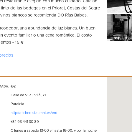
 el restaurante elegido con mucho cuidado. Catalán
 tinto de las bodegas en el Priorat, Costas del Segre
 vinos blancos se recomienda DO Rías Baixas.
 acogedor, una abundancia de luz blanca. Un buen
un evento familiar o una cena romántica. El costo
entos - 15 €
precios
€€
MADA:
Calle de Vila i Vilà, 71
Paralela
http://elcherestaurant.es/en/
+34 93 441 30 89
C lunes a sábado 13-00 y hasta 16-00, y por la noche