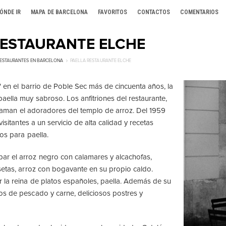
ÓNDE IR
MAPA DE BARCELONA
FAVORITOS
CONTACTOS
COMENTARIOS
RESTAURANTE ELCHE
ESTAURANTES EN BARCELONA
PAELLA RESTAURANTE ELCHE
" en el barrio de Poble Sec más de cincuenta años, la
aella muy sabroso. Los anfitriones del restaurante,
 llaman el adoradores del templo de arroz. Del 1959
visitantes a un servicio de alta calidad y recetas
nos para paella.
 el arroz negro con calamares y alcachofas,
setas, arroz con bogavante en su propio caldo.
 la reina de platos españoles, paella. Además de su
s de pescado y carne, deliciosos postres y