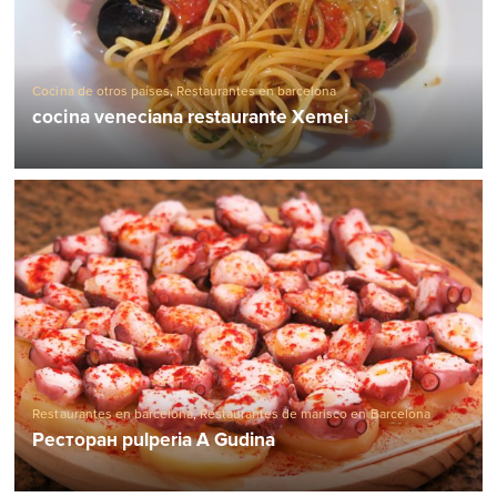
Cocina de otros países
,
Restaurantes en barcelona
cocina veneciana restaurante Xemei
Restaurantes en barcelona
,
Restaurantes de marisco en Barcelona
Ресторан pulperia A Gudina