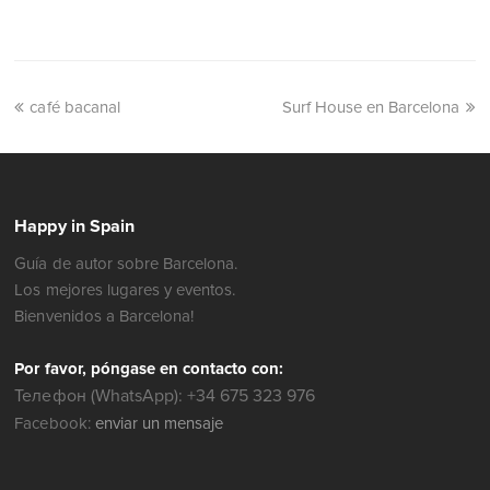
café bacanal
Surf House en Barcelona
Happy in Spain
Guía de autor sobre Barcelona.
Los mejores lugares y eventos.
Bienvenidos a Barcelona!
Por favor, póngase en contacto con:
Телефон (WhatsApp): +34 675 323 976
Facebook:
enviar un mensaje