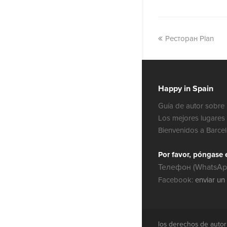
Ресторан Plan
Happy in Spain
Guía de autor sobre 
Los mejores lugares 
Bienvenidos a Barce
Por favor, póngase 
Телефон (WhatsApp
Facebook:
enviar un
los derechos de auto