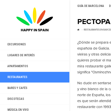
GUÍA DE BARCELONA
D
РЕСТОРА
RESTAURANTES EN BARC
¿Dónde se prepara el
EXCURSIONES
española de Galicia.
vieiras y otras delici
LUGARES DE INTERÉS
quieres probar el ma
mira restaurante gal
APARTAMENTOS
significa "Osminozhn
RESTAURANTES
No dude en sentarse 
BARES Y CAFÉS
y vino blanco de la ca
norte de España, lo
DISCOTECAS
es que serán atendid
restaurante con 1993
MÚSICA EN VIVO