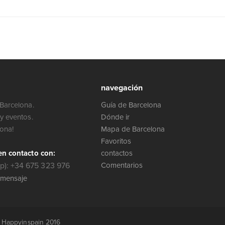
navegación
Barcelona.
Guía de Barcelona
y eventos.
Dónde ir
lona!
Mapa de Barcelona
Favoritos
en contacto con:
contactos
): +34 675 323 976
Comentarios
 mensaje
r Happyinspain 2016