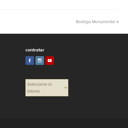
Bodega Monumental
contratar
Seleccione el
idioma