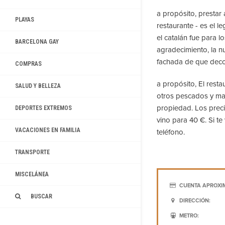
a propósito, prestar 
PLAYAS
restaurante - es el l
el catalán fue para lo
BARCELONA GAY
agradecimiento, la n
fachada de que deco
COMPRAS
a propósito, El restau
SALUD Y BELLEZA
otros pescados y mar
propiedad. Los prec
DEPORTES EXTREMOS
vino para 40 €. Si t
VACACIONES EN FAMILIA
teléfono.
TRANSPORTE
MISCELÁNEA
CUENTA APROXI
BUSCAR
DIRECCIÓN:
METRO: