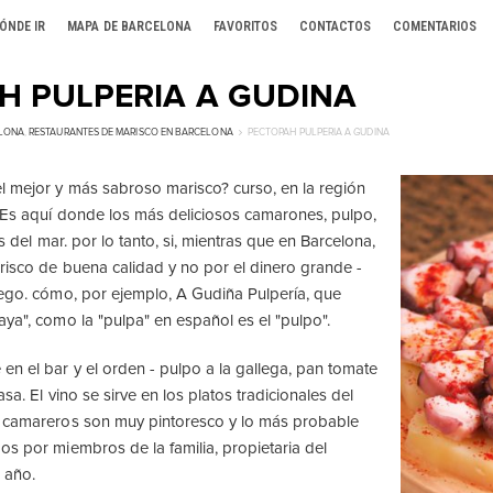
ÓNDE IR
MAPA DE BARCELONA
FAVORITOS
CONTACTOS
COMENTARIOS
Н PULPERIA A GUDINA
ELONA
,
RESTAURANTES DE MARISCO EN BARCELONA
РЕСТОРАН PULPERIA A GUDINA
 mejor y más sabroso marisco? curso, en la región
 Es aquí donde los más deliciosos camarones, pulpo,
as del mar. por lo tanto, si, mientras que en Barcelona,
risco de buena calidad y no por el dinero grande -
lego. cómo, por ejemplo, A Gudiña Pulpería, que
aya", como la "pulpa" en español es el "pulpo".
en el bar y el orden - pulpo a la gallega, pan tomate
sa. El vino se sirve en los platos tradicionales del
s camareros son muy pintoresco y lo más probable
os por miembros de la familia, propietaria del
 año.