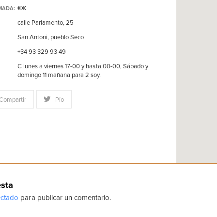
€€
MADA:
calle Parlamento, 25
San Antoni, pueblo Seco
+34 93 329 93 49
C lunes a viernes 17-00 y hasta 00-00, Sábado y
domingo 11 mañana para 2 soy.
Compartir
Pío
esta
ctado
para publicar un comentario.