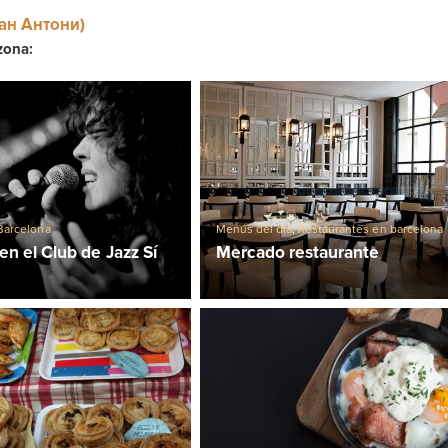
ан Антони)
zona:
Barcelona
Menús del día
,
Restaurantes en barcelona
en el Club de Jazz Sí
Mercado restaurante