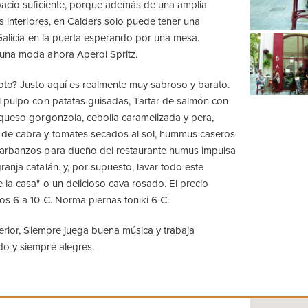
pacio suficiente, porque además de una amplia
s interiores, en Calders solo puede tener una
 Galicia en la puerta esperando por una mesa.
una moda ahora Aperol Spritz.
oto? Justo aquí es realmente muy sabroso y barato.
 pulpo con patatas guisadas, Tartar de salmón con
queso gorgonzola, cebolla caramelizada y pera,
de cabra y tomates secados al sol, hummus caseros
arbanzos para dueño del restaurante humus impulsa
anja catalán. y, por supuesto, lavar todo este
 la casa" o un delicioso cava rosado. El precio
os 6 a 10 €. Norma piernas toniki 6 €.
terior, Siempre juega buena música y trabaja
o y siempre alegres.