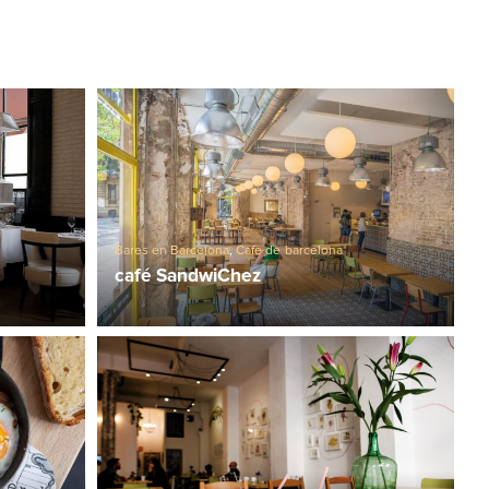
Bares en Barcelona
,
Cafe de barcelona
café SandwiChez