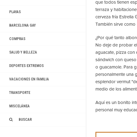
que todos tienen es
terraza y habitacione
PLAYAS
cerveza fría Estrella
También sirve como 
BARCELONA GAY
¿Por qué tanto albor
COMPRAS
No deje de probar el
aguacate, pizza con 
SALUD Y BELLEZA
sándwich con queso 
DEPORTES EXTREMOS
o guacamole. Para g
personalmente una gr
VACACIONES EN FAMILIA
esplendor vermut "de
medio de los aliment
TRANSPORTE
Aquí es un bonito in
MISCELÁNEA
personal muy educad
BUSCAR