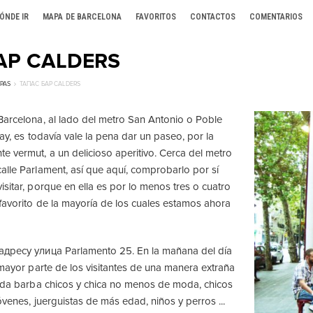
ÓNDE IR
MAPA DE BARCELONA
FAVORITOS
CONTACTOS
COMENTARIOS
АР CALDERS
APAS
ТАПАС БАР CALDERS
Barcelona, ​​al lado del metro San Antonio o Poble
hay, es todavía vale la pena dar un paseo, por la
 vermut, a un delicioso aperitivo. Cerca del metro
alle Parlament, así que aquí, comprobarlo por sí
sitar, porque en ella es por lo menos tres o cuatro
 favorito de la mayoría de los cuales estamos ahora
адресу улица Parlamento 25. En la mañana del día
 mayor parte de los visitantes de una manera extraña
Moda barba chicos y chica no menos de moda, chicos
jóvenes, juerguistas de más edad, niños y perros ...