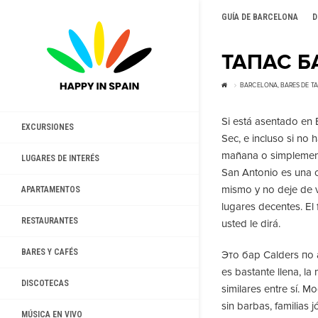
GUÍA DE BARCELONA
D
ТАПАС Б
BARCELONA, ​​BARES DE T
Si está asentado en 
EXCURSIONES
Sec, e incluso si no 
mañana o simplemente
LUGARES DE INTERÉS
San Antonio es una c
mismo y no deje de vi
APARTAMENTOS
lugares decentes. El
RESTAURANTES
usted le dirá.
BARES Y CAFÉS
Это бар Calders по 
es bastante llena, la
DISCOTECAS
similares entre sí. 
sin barbas, familias 
MÚSICA EN VIVO