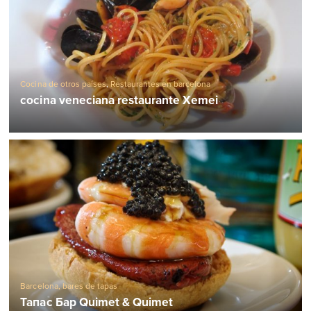
Cocina de otros países
,
Restaurantes en barcelona
cocina veneciana restaurante Xemei
Barcelona, ​​bares de tapas
Тапас Бар Quimet & Quimet