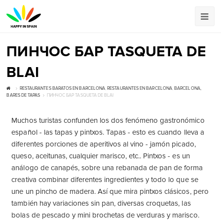
ПИНЧОС БАР TASQUETA DE
BLAI
RESTAURANTES BARATOS EN BARCELONA
,
RESTAURANTES EN BARCELONA
,
BARCELONA, ​​
BARES DE TAPAS
ПИНЧОС БАР TASQUETA DE BLAI
Muchos turistas confunden los dos fenómeno gastronómico
español - las tapas y pintxos. Tapas - esto es cuando lleva a
diferentes porciones de aperitivos al vino - jamón picado,
queso, aceitunas, cualquier marisco, etc.. Pintxos - es un
análogo de canapés, sobre una rebanada de pan de forma
creativa combinar diferentes ingredientes y todo lo que se
une un pincho de madera. Así que mira pintxos clásicos, pero
también hay variaciones sin pan, diversas croquetas, las
bolas de pescado y mini brochetas de verduras y marisco.