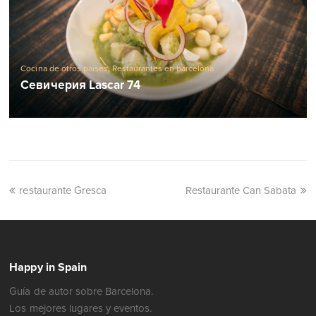
Cocina de otros países
,
Restaurantes en barcelona
Севичерия Lascar 74
restaurante Gresca
Restaurante Can Sabata
Happy in Spain
Guía de autor sobre Barcelona.
Los mejores lugares y eventos.