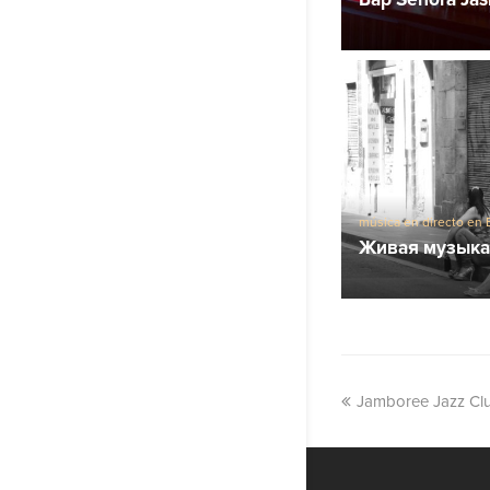
música en directo en 
Живая музыка 
Jamboree Jazz Cl