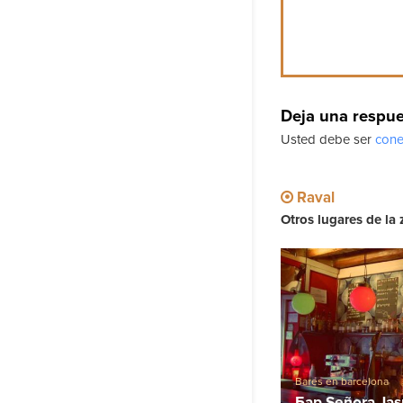
Deja una respu
Usted debe ser
cone
Raval
Otros lugares de la 
Bares en barcelona
Бар Señora Ja