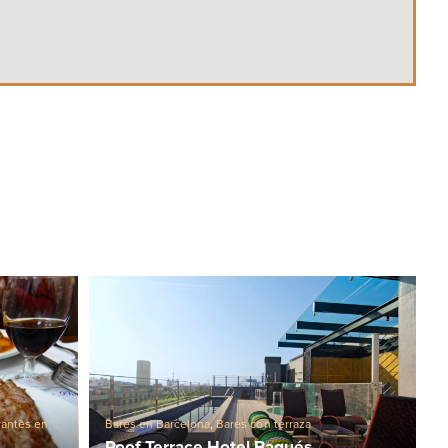
rantes en
Bares en Barcelona
,
Bares con terraza
ñoles
Roof Terrace Hotel Bagués