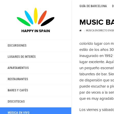
GUÍA DE BARCELONA
D
MUSIC B
MÚSICA EN DIRECTO EN 
colorido lugar con m
EXCURSIONES
estilo de los años 30
inaugurado en 1992 
LUGARES DE INTERÉS
lugar excelente. Aqu
un pequeño escenario
APARTAMENTOS
taburetes de bar. Si
RESTAURANTES
de dispersión que so
puede escuchar a pivo
BARES Y CAFÉS
par de veces a la se
que es muy agradable
DISCOTECAS
Los viernes y sábado
MÚSICA EN VIVO