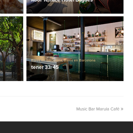
Bares en barcelona
,
Bares en Barcelona
tener 33/45
Music Bar Marula Café