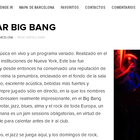
ÓNDE IR
MAPA DE BARCELONA
FAVORITOS
CONTACTOS
COMENTARIOS
AR BIG BANG
BARCELONA
MUSIC BAR BIG BANG
úsica en vivo y un programa variado. Realizado en el
 instituciones de Nueva York, Este bar fue
y desde entonces ha conservado una reputación de
í reina la penumbra, enclavado en el fondo de la sala
, excelente acústica, bebidas más fuertes y
empre jugado sólo en directo, en la que los nombres
bresalen realmente impresionante, en el Big Bang
tar, jazz, blues, alma y el rock de toda Europa, un
mana es un jam sessions obligatorias, en virtud de
 para calentar antes de ir al club.
s, el jazz se juega aquí, y los domingos de rock,