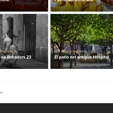
Barcelona
Qué hacer en barcelona
на Robadors 23
El patio del antiguo Hospital
ub