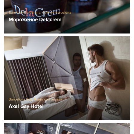
Bares en Barcelona
,
Cafe de barcelona
Мороженое Delacrem
Barcelona Gay
,
Bares con terraza
Axel Gay Hotel