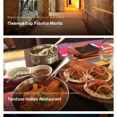
Bares en barcelona
,
Bares en Barcelona
Пивной бар Fábrica Moritz
Cocina de otros países
,
Restaurantes en barcelona
Tandoor Indian Restaurant