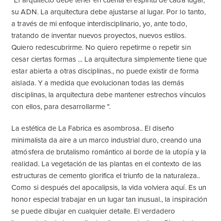
"El arquitecto debe tener en cuenta el espíritu de cada lugar,
su ADN. La arquitectura debe ajustarse al lugar. Por lo tanto,
a través de mi enfoque interdisciplinario, yo, ante todo,
tratando de inventar nuevos proyectos, nuevos estilos.
Quiero redescubrirme. No quiero repetirme o repetir sin
cesar ciertas formas ... La arquitectura simplemente tiene que
estar abierta a otras disciplinas., no puede existir de forma
aislada. Y a medida que evolucionan todas las demás
disciplinas, la arquitectura debe mantener estrechos vínculos
con ellos, para desarrollarme ".
La estética de La Fabrica es asombrosa.. El diseño
minimalista da aire a un marco industrial duro, creando una
atmósfera de brutalismo romántico al borde de la utopía y la
realidad. La vegetación de las plantas en el contexto de las
estructuras de cemento glorifica el triunfo de la naturaleza..
Como si después del apocalipsis, la vida volviera aquí. Es un
honor especial trabajar en un lugar tan inusual., la inspiración
se puede dibujar en cualquier detalle. El verdadero