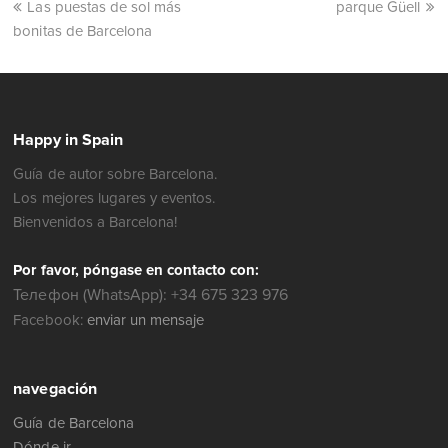
Las puestas de sol más
parque Güell
bonitas de Barcelona
Happy in Spain
Guía de autor sobre Barcelona.
Los mejores lugares y eventos.
Bienvenidos a Barcelona!
Por favor, póngase en contacto con:
Телефон (WhatsApp): +34 675 323 976
Facebook:
enviar un mensaje
navegación
Guía de Barcelona
Dónde ir