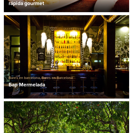
rápida gourmet
Bares en barcelona
,
Bares en Barcelona
Бар Mermelada