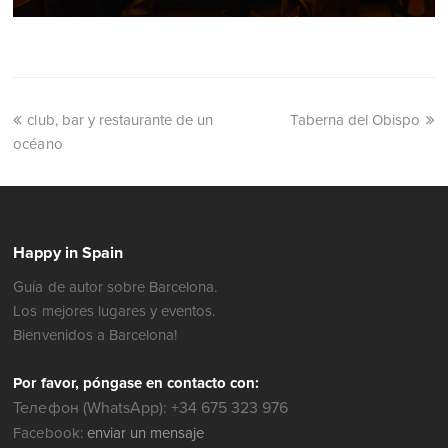
club, bar y restaurante de un
Taberna del Obispo
océano
Happy in Spain
Guía de autor sobre Barcelona.
Los mejores lugares y eventos.
Bienvenidos a Barcelona!
Por favor, póngase en contacto con:
Телефон (WhatsApp): +34 675 323 976
Facebook:
enviar un mensaje