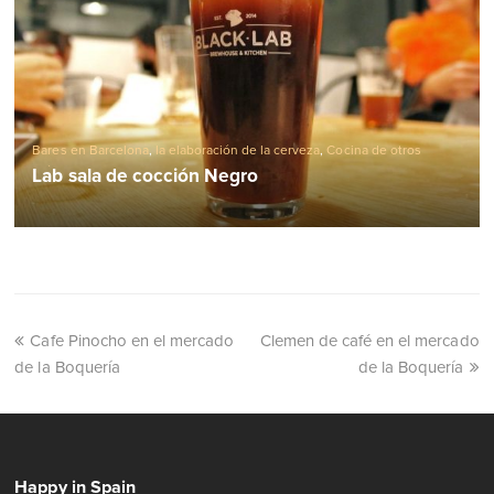
Bares en Barcelona
,
la elaboración de la cerveza
,
Cocina de otros
países
Lab sala de cocción Negro
Cafe Pinocho en el mercado
Clemen de café en el mercado
de la Boquería
de la Boquería
Happy in Spain