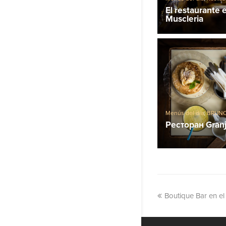
Restaurantes de mari
El restaurante 
Muscleria
Menús del día
,
BRUNC
en barcelona
Ресторан Granj
Boutique Bar en el