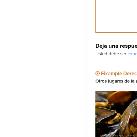
Deja una respu
Usted debe ser
cone
Eixample Dere
Otros lugares de la 
Menús del día
,
Restau