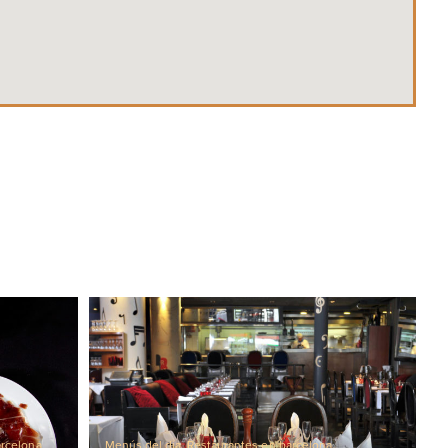
arcelona
Menús del día
,
Restaurantes en barcelona
,