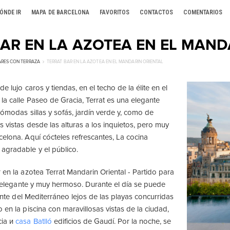
ÓNDE IR
MAPA DE BARCELONA
FAVORITOS
CONTACTOS
COMENTARIOS
AR EN LA AZOTEA EN EL MAND
ARES CON TERRAZA
TERRAT BAR EN LA AZOTEA EN EL MANDARIN ORIENTAL
e lujo caros y tiendas, en el techo de la élite en el
 la calle Paseo de Gracia, Terrat es una elegante
cómodas sillas y sofás, jardín verde y, como de
 vistas desde las alturas a los inquietos, pero muy
celona. Aquí cócteles refrescantes, La cocina
agradable y el público.
 en la azotea Terrat Mandarin Oriental - Partido para
o, elegante y muy hermoso. Durante el día se puede
llante del Mediterráneo lejos de las playas concurridas
 en la piscina con maravillosas vistas de la ciudad,
cia и
casa Batlló
edificios de Gaudí. Por la noche, se