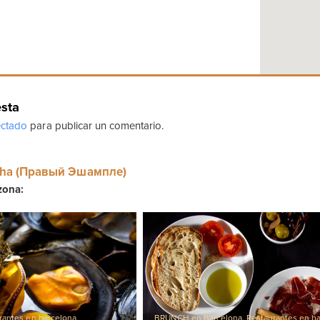
esta
ctado
para publicar un comentario.
cha (Правый Эшампле)
zona:
rantes en barcelona
,
BRUNCH en Barcelona
,
Restaurantes en b