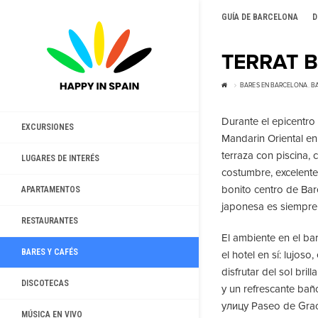
GUÍA DE BARCELONA
D
TERRAT B
BARES EN BARCELONA
,
B
Durante el epicentro d
EXCURSIONES
Mandarin Oriental en
terraza con piscina, 
LUGARES DE INTERÉS
costumbre, excelentes
bonito centro de Bar
APARTAMENTOS
japonesa es siempre 
RESTAURANTES
El ambiente en el bar
BARES Y CAFÉS
el hotel en sí: lujos
disfrutar del sol bri
DISCOTECAS
y un refrescante baño
улицу Paseo de Gra
MÚSICA EN VIVO