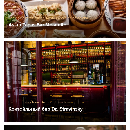
Cocina de otros países
,
Restaurantes en barcelona
Asian Tapas Bar Mosquito
Bares en barcelona
,
Bares en Barcelona
Коктейльный бар Dr.. Stravinsky