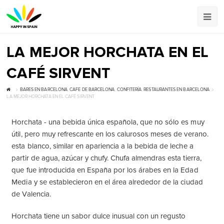
LA MEJOR HORCHATA EN EL
CAFÉ SIRVENT
BARES EN BARCELONA
,
CAFE DE BARCELONA
,
CONFITERÍA
,
RESTAURANTES EN BARCELONA
LA MEJOR HORCHATA EN EL CAFÉ SIRVENT
Horchata - una bebida única española, que no sólo es muy
útil, pero muy refrescante en los calurosos meses de verano.
esta blanco, similar en apariencia a la bebida de leche a
partir de agua, azúcar y chufy. Chufa almendras esta tierra,
que fue introducida en España por los árabes en la Edad
Media y se establecieron en el área alrededor de la ciudad
de Valencia.
Horchata tiene un sabor dulce inusual con un regusto