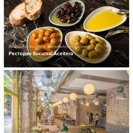
BRUNCH en Barcelona
,
Restaurantes en barcelona
Ресторан Sucursal Aceitera
Bares en Barcelona
,
Cafe de barcelona