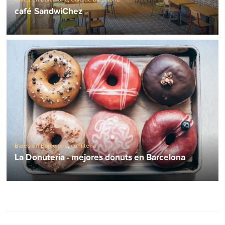
café SandwiChez
Bares en Barcelona
,
confitería
La Donuteria - mejores donuts en Barcelona