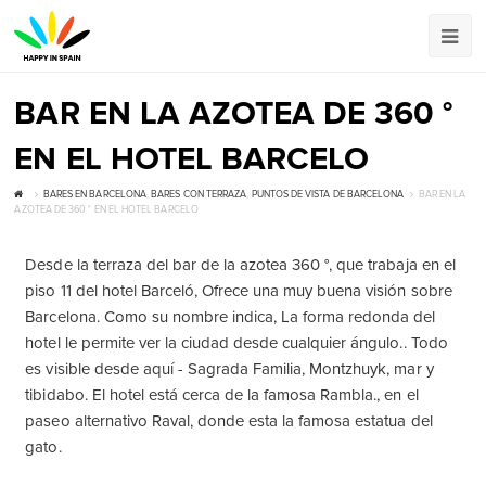
BAR EN LA AZOTEA DE 360 ​​°
EN EL HOTEL BARCELO
BARES EN BARCELONA
,
BARES CON TERRAZA
,
PUNTOS DE VISTA DE BARCELONA
BAR EN LA
AZOTEA DE 360 ​​° EN EL HOTEL BARCELO
Desde la terraza del bar de la azotea 360 °, que trabaja en el
piso 11 del hotel Barceló, Ofrece una muy buena visión sobre
Barcelona. Como su nombre indica, La forma redonda del
hotel le permite ver la ciudad desde cualquier ángulo.. Todo
es visible desde aquí - Sagrada Familia, Montzhuyk, mar y
tibidabo. El hotel está cerca de la famosa Rambla., en el
paseo alternativo Raval, donde esta la famosa estatua del
gato.