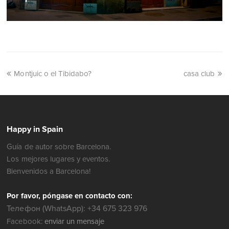
Montjuic o el Tibidabo?
casa club
Happy in Spain
Guía de autor sobre Barcelona.
Los mejores lugares y eventos.
Bienvenidos a Barcelona!
Por favor, póngase en contacto con:
Телефон (WhatsApp): +34 675 323 976
Facebook:
enviar un mensaje