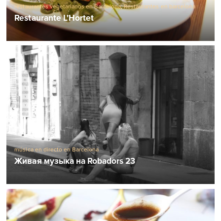
restaurantes vegetarianos en Barcelona
,
Restaurantes en barcelona
Restaurante L'Hortet
música en directo en Barcelona
Живая музыка на Robadors 23