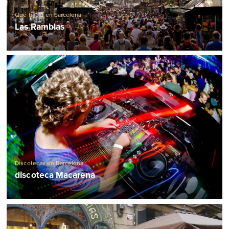
Qué hacer en barcelona
Las Ramblas
Discotecas en Barcelona
discoteca Macarena