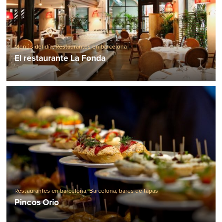
Menús del día
,
Restaurantes en barcelona
El restaurante La Fonda
Restaurantes en barcelona
,
Barcelona, ​​bares de tapas
Pincos Orio