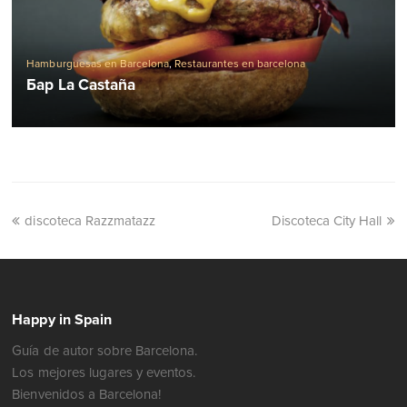
Hamburguesas en Barcelona
,
Restaurantes en barcelona
Бар La Castaña
discoteca Razzmatazz
Discoteca City Hall
Happy in Spain
Guía de autor sobre Barcelona.
Los mejores lugares y eventos.
Bienvenidos a Barcelona!