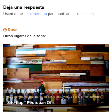
Deja una respuesta
Usted debe ser
conectado
para publicar un comentario.
Raval
Otros lugares de la zona:
Bares en barcelona
,
Bares en Barcelona
,
Menús del día
,
Restaurantes
en barcelona
Sifo Бар ¨ Ресторан Ofis