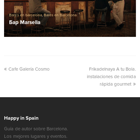
Bares en barcelona
,
Bares en Barcelona
Бар Marsella
Cafe Galería Cosmo
Frikadelnaya A tu Bola.
instalaciones de comida
rápida gourmet
Happy in Spain
Guía de autor sobre Barcelona.
Los mejores lugares y eventos.