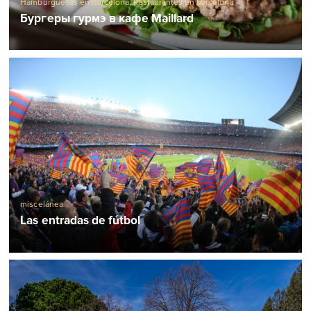
Hamburguesas en Barcelona
,
Restaurantes en barcelona
Бургеры гурмэ в кафе Maillard
miscelánea
Las entradas de fútbol