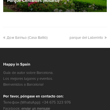
Parque Cervantes (Rosario)
Дом Батльо (Casa Batlló)
parque del Laberinto
Happy in Spain
Guía de autor sobre Barcelona.
Los mejores lugares y eventos.
Bienvenidos a Barcelona!
Por favor, póngase en contacto con:
Телефон (WhatsApp): +34 675 323 976
Facebook:
enviar un mensaje