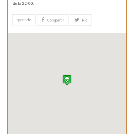
de la 22-00.
gustado
Compartir
Pío