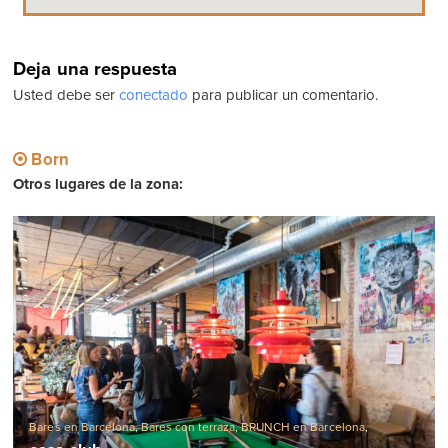
Deja una respuesta
Usted debe ser
conectado
para publicar un comentario.
Born
Otros lugares de la zona:
Bares en Barcelona
,
Bares con terraza
,
BRUNCH en Barcelona
,
Hamburguesas en Barcelona
,
Restaurantes en barcelona