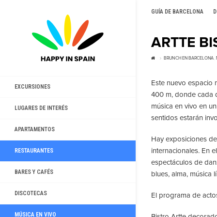
GUÍA DE BARCELONA
D
ARTTE B
BRUNCH EN BARCELONA
,
Este nuevo espacio m
EXCURSIONES
400 m, donde cada dí
música en vivo en un
LUGARES DE INTERÉS
sentidos estarán inv
APARTAMENTOS
Hay exposiciones de
internacionales. En e
RESTAURANTES
espectáculos de danz
BARES Y CAFÉS
blues, alma, música lí
DISCOTECAS
El programa de acto
MÚSICA EN VIVO
Bistro Artte decorad