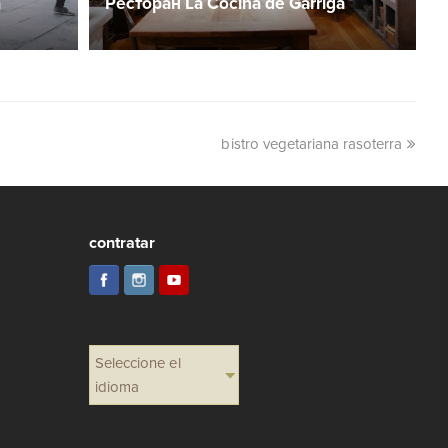
a
Ресторан La Cocina de Garriga
bistro vegetariana rasoterra
contratar
Seleccione el
idioma