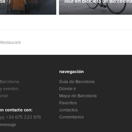
ibá
Tour en bicicleta de Barcelon
 Restaurant
navegación
Barcelona.
Guía de Barcelona
y eventos.
Dónde ir
lona!
Mapa de Barcelona
Favoritos
en contacto con:
contactos
): +34 675 323 976
Comentarios
 mensaje