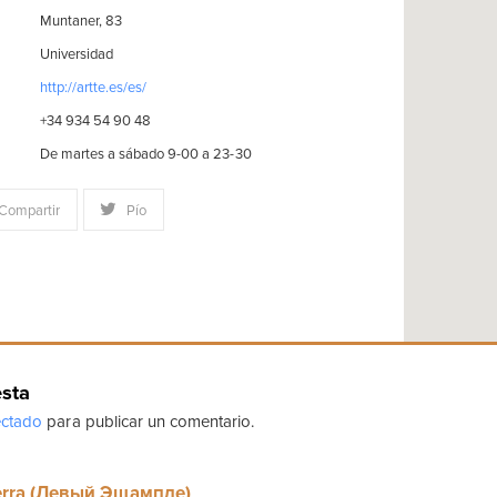
Muntaner, 83
Universidad
http://artte.es/es/
+34 934 54 90 48
De martes a sábado 9-00 a 23-30
Compartir
Pío
esta
ctado
para publicar un comentario.
erra (Левый Эшампле)