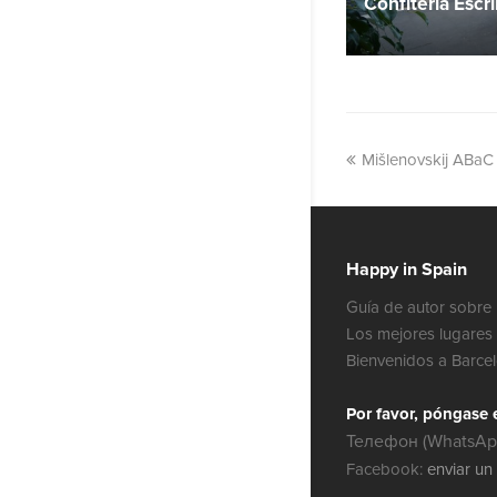
Confitería Escr
Mišlenovskij ABaC
Happy in Spain
Guía de autor sobre 
Los mejores lugares 
Bienvenidos a Barce
Por favor, póngase 
Телефон (WhatsApp
Facebook:
enviar un