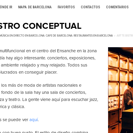
ÓNDE IR
MAPA DE BARCELONA
FAVORITOS
CONTACTOS
COMENTARIOS
ISTRO CONCEPTUAL
MÚSICA EN DIRECTO EN BARCELONA
,
CAFE DE BARCELONA
,
RESTAURANTES EN BARCELONA
ARTTE BIST
ultifuncional en el centro del Ensanche en la zona
a hay algo interesante. conciertos, exposiciones,
 ambiente relajado y muy relajado. Todos sus
olucrados en conseguir placer.
 los más de moda de artistas nacionales e
l fondo de la sala hay una sala de conciertos,
a y teatro. La gente viene aquí para escuchar jazz,
rica y clásica.
s se puede ver
aquí
.
o con buen gusto. El estilo de diseño combina