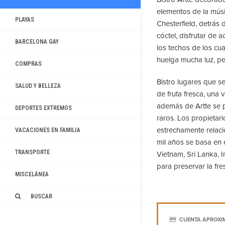
elementos de la músic
PLAYAS
Chesterfield, detrás 
cóctel, disfrutar de 
BARCELONA GAY
los techos de los cua
huelga mucha luz, pe
COMPRAS
Bistro lugares que s
SALUD Y BELLEZA
de fruta fresca, una 
además de Artte se 
DEPORTES EXTREMOS
raros. Los propietar
estrechamente relaci
VACACIONES EN FAMILIA
mil años se basa en e
TRANSPORTE
Vietnam, Sri Lanka, 
para preservar la fr
MISCELÁNEA
BUSCAR
CUENTA APROXI