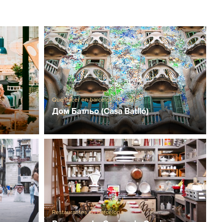
en
Qué hacer en barcelona
,
Gaudí
s en
Дом Батльо (Casa Batlló)
Restaurantes en barcelona