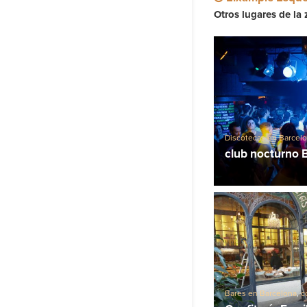
Otros lugares de la 
Discotecas en Barcel
club nocturno 
Bares en Barcelona
,
c