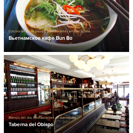
Cocina de otros países
,
Restaurantes en barcelona
Вьетнамское кафе Bun Bo
Menús del día
,
Restaurantes en barcelona
Taberna del Obispo