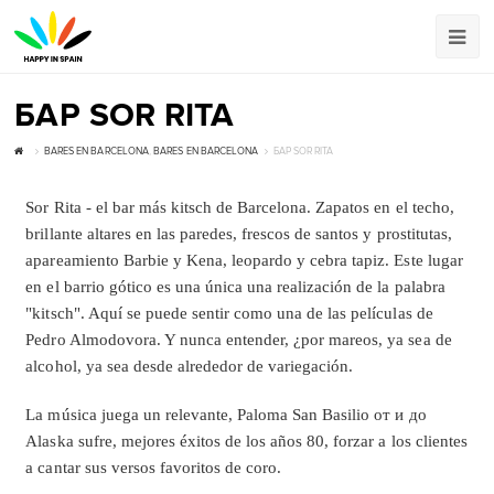
БАР SOR RITA
BARES EN BARCELONA
,
BARES EN BARCELONA
БАР SOR RITA
Sor Rita - el bar más kitsch de Barcelona. Zapatos en el techo,
brillante altares en las paredes, frescos de santos y prostitutas,
apareamiento Barbie y Kena, leopardo y cebra tapiz. Este lugar
en el barrio gótico es una única una realización de la palabra
"kitsch". Aquí se puede sentir como una de las películas de
Pedro Almodovora. Y nunca entender, ¿por mareos, ya sea de
alcohol, ya sea desde alrededor de variegación.
La música juega un relevante, Paloma San Basilio от и до
Alaska sufre, mejores éxitos de los años 80, forzar a los clientes
a cantar sus versos favoritos de coro.