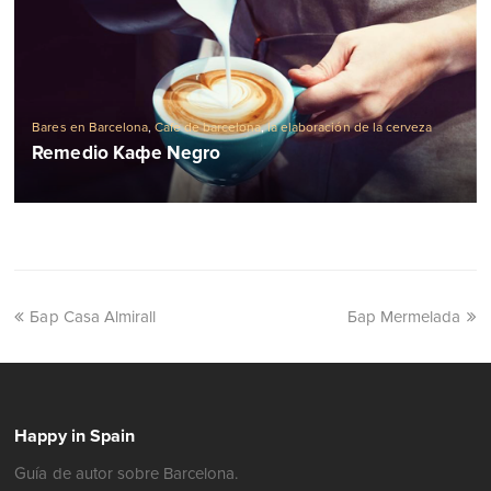
Bares en Barcelona
,
Cafe de barcelona
,
la elaboración de la cerveza
Remedio Кафе Negro
Бар Casa Almirall
Бар Mermelada
Happy in Spain
Guía de autor sobre Barcelona.