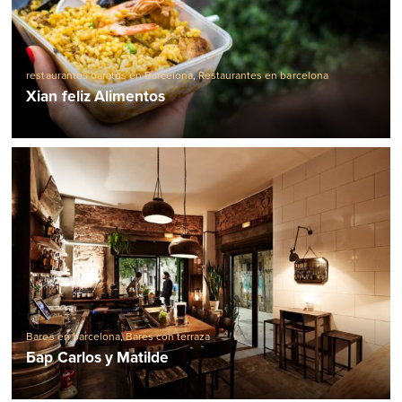
restaurantes baratos en Barcelona
,
Restaurantes en barcelona
Xian feliz Alimentos
Bares en barcelona
,
Bares con terraza
Бар Carlos y Matilde