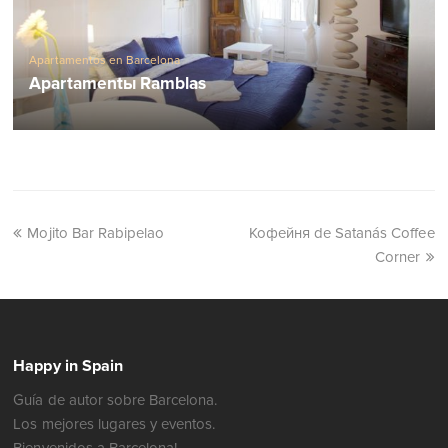
Apartamentos en Barcelona
Apartamentы Ramblas
Mojito Bar Rabipelao
Кофейня de Satanás Coffee
Corner
Happy in Spain
Guía de autor sobre Barcelona.
Los mejores lugares y eventos.