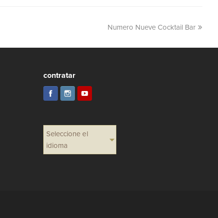
Numero Nueve Cocktail Bar
contratar
Seleccione el
idioma