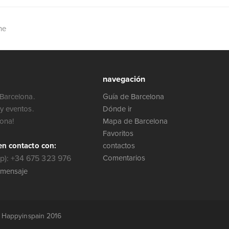
ne
navegación
Barcelona.
Guía de Barcelona
y eventos.
Dónde ir
lona!
Mapa de Barcelona
Favoritos
en contacto con:
contactos
): +34 675 323 976
Comentarios
 mensaje
r Happyinspain 2016