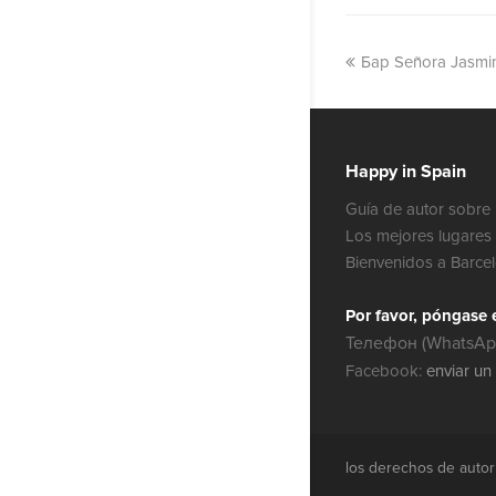
Бар Señora Jasmi
Happy in Spain
Guía de autor sobre 
Los mejores lugares 
Bienvenidos a Barce
Por favor, póngase 
Телефон (WhatsApp
Facebook:
enviar un
los derechos de auto