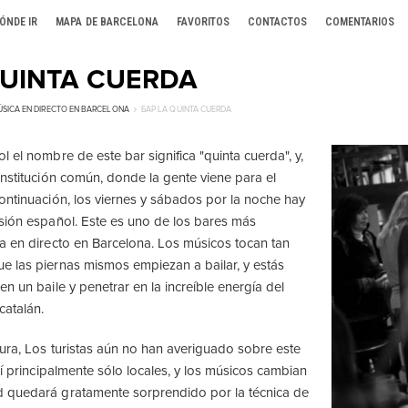
ÓNDE IR
MAPA DE BARCELONA
FAVORITOS
CONTACTOS
COMENTARIOS
QUINTA CUERDA
SICA EN DIRECTO EN BARCELONA
БАР LA QUINTA CUERDA
 el nombre de este bar significa "quinta cuerda", y,
institución común, donde la gente viene para el
ontinuación, los viernes y sábados por la noche hay
sión español. Este es uno de los bares más
a en directo en Barcelona. Los músicos tocan tan
 las piernas mismos empiezan a bailar, y estás
n un baile y penetrar en la increíble energía del
catalán.
tura, Los turistas aún no han averiguado sobre este
uí principalmente sólo locales, y los músicos cambian
 quedará gratamente sorprendido por la técnica de