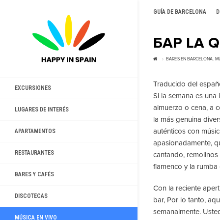
GUÍA DE BARCELONA
D
БАР LA 
BARES EN BARCELONA
,
MÚ
Traducido del español
EXCURSIONES
Si la semana es una 
almuerzo o cena, a c
LUGARES DE INTERÉS
la más genuina diver
auténticos con músic
APARTAMENTOS
apasionadamente, que
RESTAURANTES
cantando, remolinos e
flamenco y la rumba 
BARES Y CAFÉS
Con la reciente aper
DISCOTECAS
bar, Por lo tanto, aq
semanalmente. Usted
MÚSICA EN VIVO