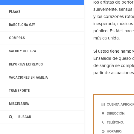
los artistas de perfo
suavemente, sensual
PLAYAS
y los corazones rot
inesperada, músicos 
BARCELONA GAY
público. Es fácil ha
música unida.
COMPRAS
Si usted tiene hambr
SALUD Y BELLEZA
Ensalada de queso de
DEPORTES EXTREMOS
de sangría se compl
partir de actuaciones
VACACIONES EN FAMILIA
TRANSPORTE
MISCELÁNEA
CUENTA APROXI
DIRECCIÓN:
BUSCAR
TELÉFONO:
HORARIO: