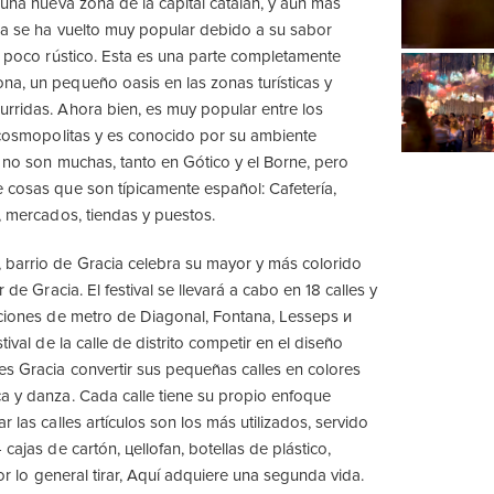
 una nueva zona de la capital catalán, y aún más
ia se ha vuelto muy popular debido a su sabor
tu poco rústico. Esta es una parte completamente
a, un pequeño oasis en las zonas turísticas y
rridas. Ahora bien, es muy popular entre los
s cosmopolitas y es conocido por su ambiente
s no son muchas, tanto en Gótico y el Borne, pero
 cosas que son típicamente español: Cafetería,
s, mercados, tiendas y puestos.
 barrio de Gracia celebra su mayor y más colorido
r de Gracia. El festival se llevará a cabo en 18 calles y
aciones de metro de Diagonal, Fontana, Lesseps и
tival de la calle de distrito competir en el diseño
es Gracia convertir sus pequeñas calles en colores
a y danza. Cada calle tiene su propio enfoque
r las calles artículos son los más utilizados, servido
 cajas de cartón, цellofan, botellas de plástico,
 por lo general tirar, Aquí adquiere una segunda vida.