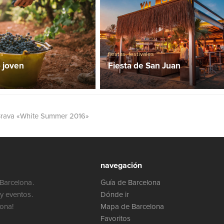
os
fiestas
,
festivales
o joven
Fiesta de San Juan
 Brava «White Summer 2016»
navegación
Barcelona.
Guía de Barcelona
y eventos.
Dónde ir
lona!
Mapa de Barcelona
Favoritos