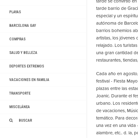
tarde se convirtió en
tarde barrio de Grac
PLAYAS
especial y un espíri
autónoma de Barcelon
BARCELONA GAY
barrios bohemios abu
artistas, los jóvene
COMPRAS
relajado. Los turista
una gran cantidad de
SALUD Y BELLEZA
restaurantes, tienda
DEPORTES EXTREMOS
Cada año en agosto,
VACACIONES EN FAMILIA
festival - Fiesta Mayo
plazas entre las est
TRANSPORTE
Joanic. Durante el fes
urbano. Los resident
MISCELÁNEA
de vacaciones, Músic
temático. Para decora
BUSCAR
una vez en una vida -
alambre, etc.. d. la,