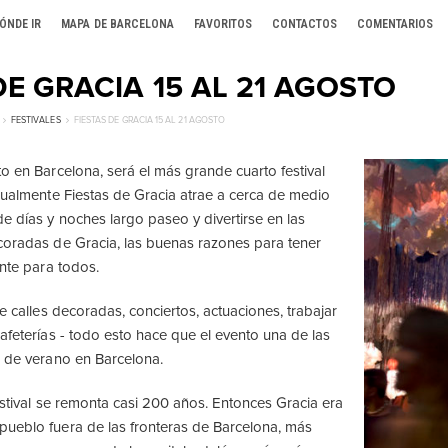
ÓNDE IR
MAPA DE BARCELONA
FAVORITOS
CONTACTOS
COMENTARIOS
DE GRACIA 15 AL 21 AGOSTO
FESTIVALES
FIESTAS DE GRACIA 15 AL 21 AGOSTO
o en Barcelona, ​​será el más grande cuarto festival
Anualmente Fiestas de Gracia atrae a cerca de medio
de días y noches largo paseo y divertirse en las
coradas de Gracia, las buenas razones para tener
ente para todos.
te calles decoradas, conciertos, actuaciones, trabajar
afeterías - todo esto hace que el evento una de las
s de verano en Barcelona.
estival se remonta casi 200 años. Entonces Gracia era
ueblo fuera de las fronteras de Barcelona, más