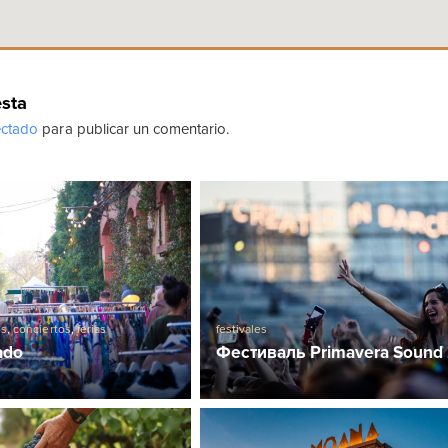
esta
ctado
para publicar un comentario.
os
,
conciertos
,
ferias
festivales
ado
Фестиваль Primavera Sound