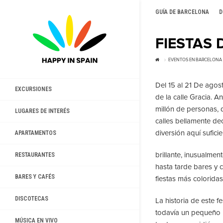
GUÍA DE BARCELONA
D
FIESTAS 
EVENTOS EN BARCELONA
Del 15 al 21 De agost
EXCURSIONES
de la calle Gracia. 
millón de personas, 
LUGARES DE INTERÉS
calles bellamente de
diversión aquí sufici
APARTAMENTOS
brillante, inusualmen
RESTAURANTES
hasta tarde bares y c
BARES Y CAFÉS
fiestas más colorida
DISCOTECAS
La historia de este f
todavía un pequeño p
MÚSICA EN VIVO