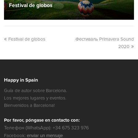
Festival de globos
Festival de globos
Фестиваль Primavera Sound
2020
Happy in Spain
Guía de autor sobre Barcelona.
Los mejores lugares y eventos.
Bienvenidos a Barcelona!
Por favor, póngase en contacto con:
Телефон (WhatsApp): +34 675 323 976
Facebook:
enviar un mensaje