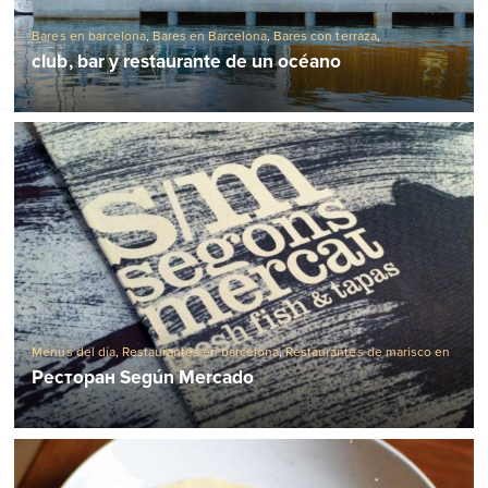
Bares en barcelona
,
Bares en Barcelona
,
Bares con terraza
,
restaurantes caros en Barcelona
,
Restaurantes en barcelona
club, bar y restaurante de un océano
Menús del día
,
Restaurantes en barcelona
,
Restaurantes de marisco en
Barcelona
Ресторан Según Mercado