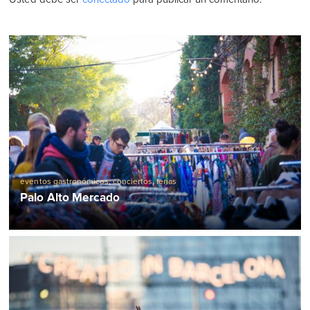
eventos gastronómicos
,
conciertos
,
ferias
Palo Alto Mercado