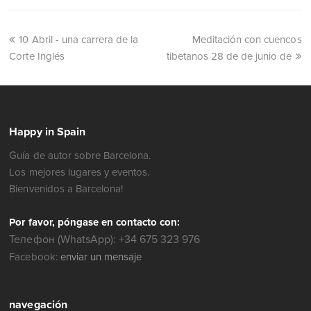
10 Abril - una carrera de la
Meditación con cuencos
Corte Inglés
tibetanos 28 de de junio de
Happy in Spain
Guía de autor sobre Barcelona.
Los mejores lugares y eventos.
Bienvenidos a Barcelona!
Por favor, póngase en contacto con:
Телефон (WhatsApp): +34 675 323 976
Facebook:
enviar un mensaje
navegación