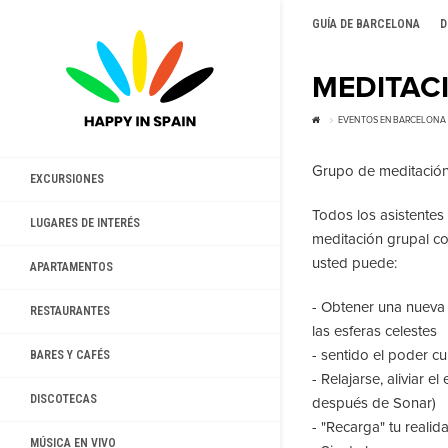
GUÍA DE BARCELONA
D
MEDITAC
EVENTOS EN BARCELONA
Grupo de meditación 
EXCURSIONES
Todos los asistentes
LUGARES DE INTERÉS
meditación grupal co
usted puede:
APARTAMENTOS
- Obtener una nueva
RESTAURANTES
las esferas celestes
- sentido el poder c
BARES Y CAFÉS
- Relajarse, aliviar 
DISCOTECAS
después de Sonar)
- "Recarga" tu reali
MÚSICA EN VIVO