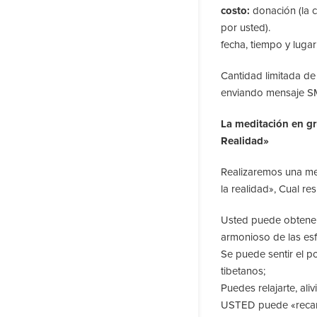
costo:
donación (la c
por usted).
fecha, tiempo y lugar
Cantidad limitada de 
enviando mensaje S
La meditación en g
Realidad»
Realizaremos una me
la realidad», Cual res
Usted puede obtener
armonioso de las es
Se puede sentir el p
tibetanos;
Puedes relajarte, ali
USTED puede «recarg