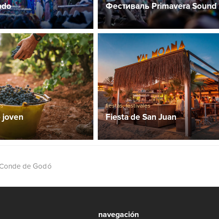
ado
Фестиваль Primavera Sound
os
fiestas
,
festivales
o joven
Fiesta de San Juan
 Conde de Godó
navegación