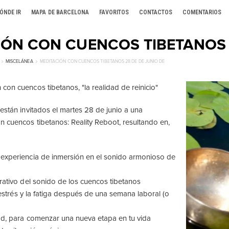
ÓNDE IR
MAPA DE BARCELONA
FAVORITOS
CONTACTOS
COMENTARIOS
IÓN CON CUENCOS TIBETANOS 
MISCELÁNEA
MEDITACIÓN CON CUENCOS TIBETANOS 28 DE DE JUNIO DE
con cuencos tibetanos, "la realidad de reinicio"
 están invitados el martes 28 de junio a una
n cuencos tibetanos: Reality Reboot, resultando en,
 experiencia de inmersión en el sonido armonioso de
urativo del sonido de los cuencos tibetanos
el estrés y la fatiga después de una semana laboral (o
dad, para comenzar una nueva etapa en tu vida