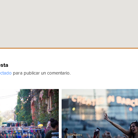
esta
ctado
para publicar un comentario.
os
,
conciertos
,
ferias
festivales