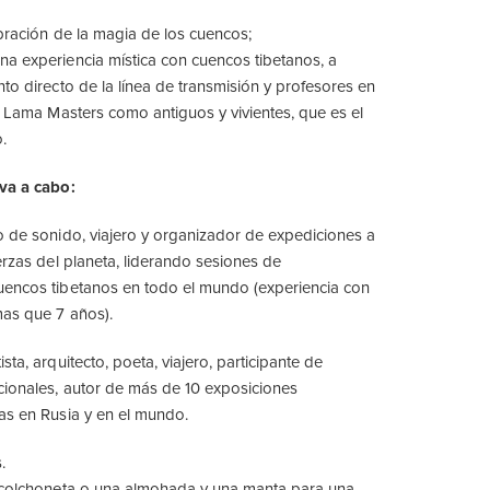
ibración de la magia de los cuencos;
a experiencia mística con cuencos tibetanos, a
to directo de la línea de transmisión y profesores en
 y Lama Masters como antiguos y vivientes, que es el
.
eva a cabo:
o de sonido, viajero y organizador de expediciones a
erzas del planeta, liderando sesiones de
uencos tibetanos en todo el mundo (experiencia con
mas que 7 años).
sta, arquitecto, poeta, viajero, participante de
cionales, autor de más de 10 exposiciones
as en Rusia y en el mundo.
.
a colchoneta o una almohada y una manta para una