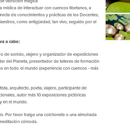
 de vibración mágica
a mística de interactuar con cuencos tibetanos, a
directa de conocimientos y prácticas de los Docentes,
estros, como antigüedad, tan vivo, seguido por el
eva a cabo:
o de sonido, viajero y organizador de expediciones
er del Planeta, presentador de talleres de formación
os en todo el mundo (experiencia con cuencos - más
tista, arquitecto, poeta, viajero, participante de
cionales, autor más 10 exposiciones pictóricas
y en el mundo.
to. Por favor traiga una colchoneta o una almohada
 meditación cómoda.