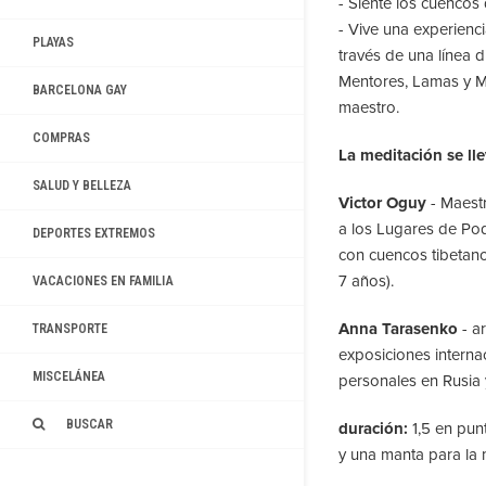
- Siente los cuencos
- Vive una experienci
PLAYAS
través de una línea 
Mentores, Lamas y Ma
BARCELONA GAY
maestro.
COMPRAS
La meditación se ll
SALUD Y BELLEZA
Victor Oguy
- Maestr
a los Lugares de Pod
DEPORTES EXTREMOS
con cuencos tibetan
7 años).
VACACIONES EN FAMILIA
Anna Tarasenko
- ar
TRANSPORTE
exposiciones interna
MISCELÁNEA
personales en Rusia 
BUSCAR
duración:
1,5 en pun
y una manta para la