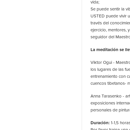
vida;
Se puede sentir la v
USTED puede vivir un
través del conocimien
ejercicio, mentores,
seguidor del Maestro
La meditación se ll
Viktor Ogui - Maestr
los lugares de las fu
entrenamiento con c
cuencos tibetanos- 
Anna Tarasenko - arti
exposiciones interna
personales de pintur
Duración:
1-1,5 horas
Por favor traiga un