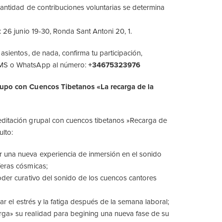
antidad de contribuciones voluntarias se determina
: 26 junio 19-30, Ronda Sant Antoni 20, 1.
asientos, de nada, confirma tu participación,
MS o WhatsApp al número:
+34675323976
rupo con Cuencos Tibetanos «La recarga de la
ditación grupal con cuencos tibetanos »Recarga de
ulto:
 una nueva experiencia de inmersión en el sonido
feras cósmicas;
oder curativo del sonido de los cuencos cantores
viar el estrés y la fatiga después de la semana laboral;
a» su realidad para begining una nueva fase de su