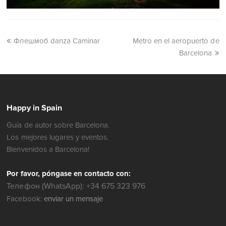
Флешмоб danza Caminar
Metro en el aeropuerto de
Barcelona
Happy in Spain
Guía de autor sobre Barcelona.
Los mejores lugares y eventos.
Bienvenidos a Barcelona!
Por favor, póngase en contacto con:
Телефон (WhatsApp): +34 675 323 976
Facebook:
enviar un mensaje