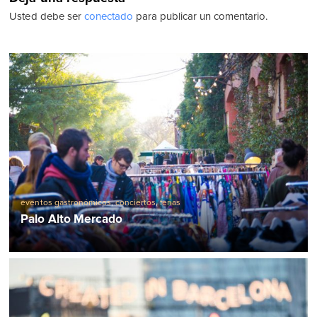
Usted debe ser
conectado
para publicar un comentario.
eventos gastronómicos
,
conciertos
,
ferias
Palo Alto Mercado