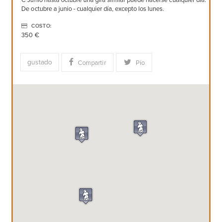
C Junio ​​hasta octubre una gira similar puede hacerse cualquier día.
De octubre a junio - cualquier día, excepto los lunes.
COSTO:
350 €
gustado
Compartir
Pío