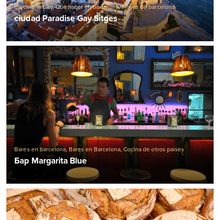
Barcelona Gay
,
Qué hacer en barcelona
,
Playas de barcelona
ciudad Paradise Gay Sitges
Bares en barcelona
,
Bares en Barcelona
,
Cocina de otros países
Бар Margarita Blue