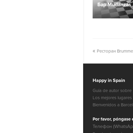
Бар Mudanzas
Ресторан Brummel
Happy in Spain
Guía de autor sobre 
Los mejores lugares 
Bienvenidos a Barce
Por favor, póngase 
Телефон (WhatsApp