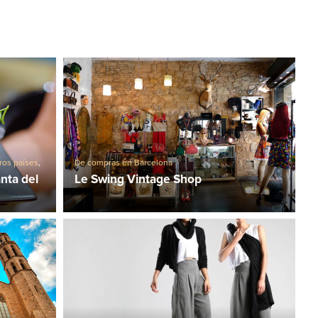
ros países
,
De compras en Barcelona
nta del
Le Swing Vintage Shop