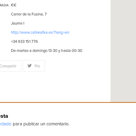
€€
MADA:
Carrer de la Fusina, 7
Jaume I
http://www.cafekafka.es/?lang=en
+34 933 151 776
De martes a domingo 13-30 y hasta 00-30
Compartir
Pío
esta
ctado
para publicar un comentario.