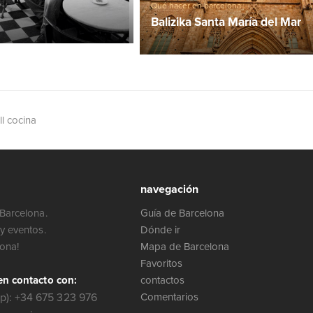
Qué hacer en barcelona
Balizika Santa María del Mar
l cocina
navegación
Barcelona.
Guía de Barcelona
y eventos.
Dónde ir
lona!
Mapa de Barcelona
Favoritos
en contacto con:
contactos
): +34 675 323 976
Comentarios