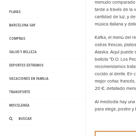
menudo comparado co
tarde a través de la
PLAYAS
cantidad de luz, y de
música italiana y deli
BARCELONA GAY
Kafka, el menú del re
COMPRAS
ostras frescas, plato
Alaska. Aquí puede s
SALUD Y BELLEZA
bellota "D.O. Los Ped
DEPORTES EXTREMOS
recomendamos tratar 
cocido al dente. En 
VACACIONES EN FAMILIA
mejor coñac francés.
20 €. detallado men
TRANSPORTE
Al mediodía hay una
MISCELÁNEA
para elegir, postre y
BUSCAR