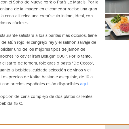
n el Soho de Nueva York o París Le Marais. Por la
 ventana de la imagen en el comedor recibe una gran
 la cena allí reina una crepúsculo íntimo, Ideal, con
ciosos cócteles.
staurante satisfará a los sibaritas más ociosos, tiene
s de atún rojo, el cangrejo rey y el salmón salvaje de
olicitar uno de los mejores tipos de jamón de
roches "o caviar iraní Beluga" 000 ". Por lo tanto,
el sarro de ternera, foie gras o pasta "De Cecco",
cuanto a bebidas, cuidada selección de vinos y el
 Los precios de Kafka bastante asequible, de 10 a
ú con precios españoles están disponibles
aquí
.
 opción de cena complejo de dos platos calientes
 bebida 15 €.