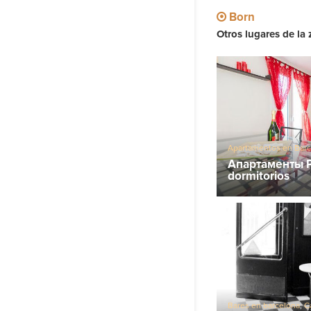
Born
Otros lugares de la 
Apartamentos en Bar
Апартаменты P
dormitorios
Bares en barcelona
,
C