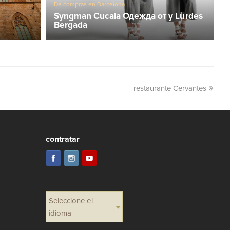
De compras en Barcelona
Syngman Cucala Одежда от y Lurdes
Bergada
restaurante Cervantes
contratar
Seleccione el
idioma