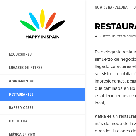
GUÍA DE BARCELONA
D
RESTAUR
RESTAURANTES EN BARC
Este elegante restau
EXCURSIONES
almuerzo de negocio
llegado caracteres e
LUGARES DE INTERÉS
ser visto. La habita
impresionantes, bell
APARTAMENTOS
que caminaba en Bou
RESTAURANTES
establecimientos de
local,.
BARES Y CAFÉS
Kafka es un restaura
DISCOTECAS
más de moda de la z
otras instituciones d
MÚSICA EN VIVO