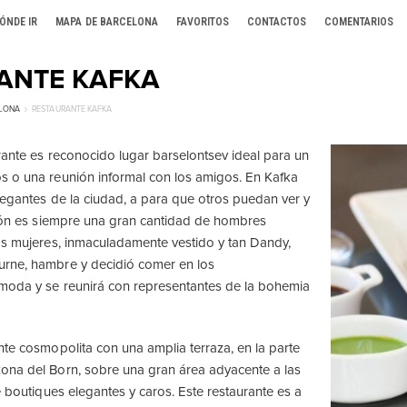
ÓNDE IR
MAPA DE BARCELONA
FAVORITOS
CONTACTOS
COMENTARIOS
ANTE KAFKA
ELONA
RESTAURANTE KAFKA
rante es reconocido lugar barselontsev ideal para un
s o una reunión informal con los amigos. En Kafka
legantes de la ciudad, a para que otros puedan ver y
ción es siempre una gran cantidad de hombres
as mujeres, inmaculadamente vestido y tan Dandy,
rne, hambre y decidió comer en los
 moda y se reunirá con representantes de la bohemia
nte cosmopolita con una amplia terraza, en la parte
ona del Born, sobre una gran área adyacente a las
e boutiques elegantes y caros. Este restaurante es a