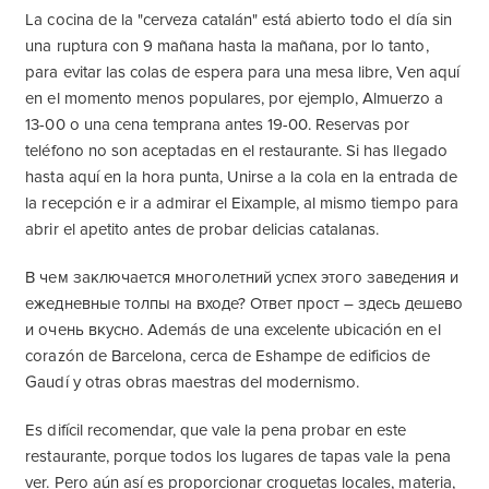
La cocina de la "cerveza catalán" está abierto todo el día sin
una ruptura con 9 mañana hasta la mañana, por lo tanto,
para evitar las colas de espera para una mesa libre, Ven aquí
en el momento menos populares, por ejemplo, Almuerzo a
13-00 o una cena temprana antes 19-00. Reservas por
teléfono no son aceptadas en el restaurante. Si has llegado
hasta aquí en la hora punta, Unirse a la cola en la entrada de
la recepción e ir a admirar el Eixample, al mismo tiempo para
abrir el apetito antes de probar delicias catalanas.
В чем заключается многолетний успех этого заведения и
ежедневные толпы на входе? Ответ прост – здесь дешево
и очень вкусно
. Además de una excelente ubicación en el
corazón de Barcelona, ​​cerca de Eshampe de edificios de
Gaudí y otras obras maestras del modernismo.
Es difícil recomendar, que vale la pena probar en este
restaurante, porque todos los lugares de tapas vale la pena
ver. Pero aún así es proporcionar croquetas locales, materia,