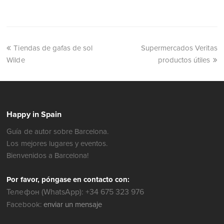
Tiendas de gafas de sol
Supermercados Veritas
Wilde
productos útiles
Happy in Spain
Guía de autor sobre Barcelona.
Los mejores lugares y eventos.
Bienvenidos a Barcelona!
Por favor, póngase en contacto con:
Телефон (WhatsApp): +34 675 323 976
Facebook:
enviar un mensaje