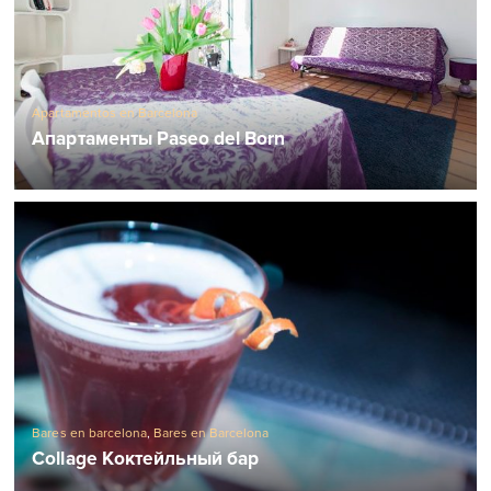
Apartamentos en Barcelona
Апартаменты Paseo del Born
Bares en barcelona
,
Bares en Barcelona
Collage Коктейльный бар