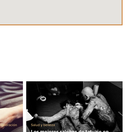
elaboración
Salud y belleza
Los mejores salones de tatuaje en