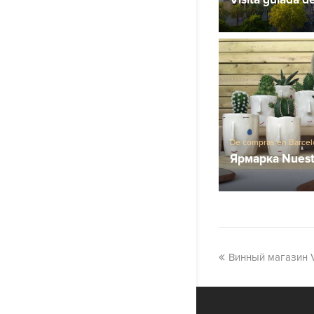
De compras en Barce
Ярмарка Nuest
Винный магазин Vi