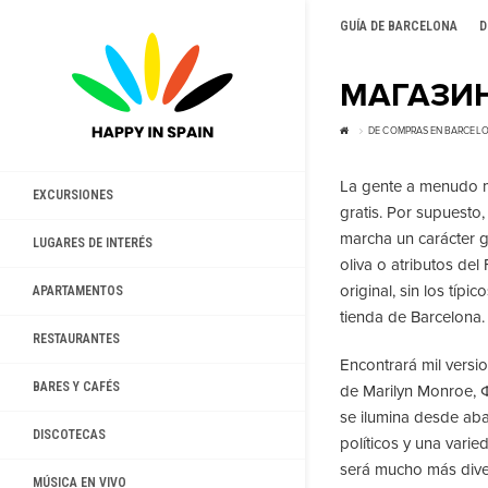
GUÍA DE BARCELONA
D
МАГАЗИН
DE COMPRAS EN BARCEL
La gente a menudo m
EXCURSIONES
gratis. Por supuesto
marcha un carácter g
LUGARES DE INTERÉS
oliva o atributos del
original, sin los típ
APARTAMENTOS
tienda de Barcelona.
RESTAURANTES
Encontrará mil versi
BARES Y CAFÉS
de Marilyn Monroe,
se ilumina desde aba
DISCOTECAS
políticos y una vari
será mucho más diver
MÚSICA EN VIVO