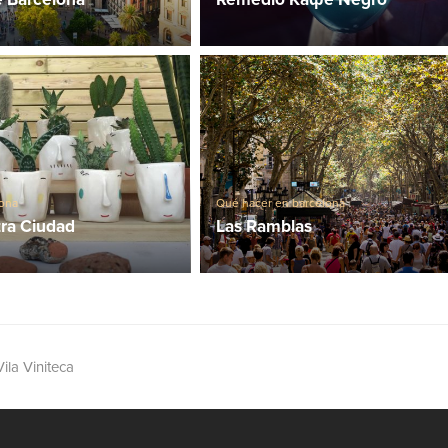
lona
Qué hacer en barcelona
ra Ciudad
Las Ramblas
la Viniteca