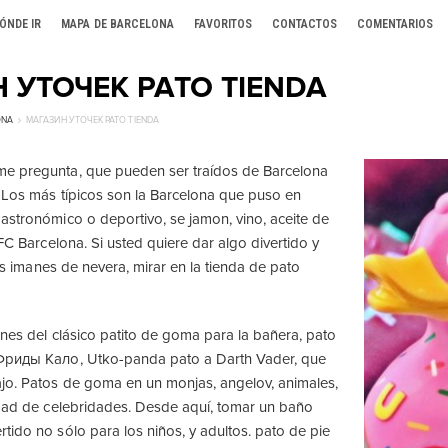
ÓNDE IR
MAPA DE BARCELONA
FAVORITOS
CONTACTOS
COMENTARIOS
 УТОЧЕК PATO TIENDA
ONA
МАГАЗИН УТОЧЕК PATO TIENDA
e pregunta, que pueden ser traídos de Barcelona
, Los más típicos son la Barcelona que puso en
astronómico o deportivo, se jamon, vino, aceite de
 FC Barcelona. Si usted quiere dar algo divertido y
icos imanes de nevera, mirar en la tienda de pato
ones del clásico patito de goma para la bañera, pato
Фриды Кало
, Utko-panda pato a Darth Vader, que
jo. Patos de goma en un monjas, angelov, animales,
edad de celebridades. Desde aquí, tomar un baño
tido no sólo para los niños, y adultos. pato de pie