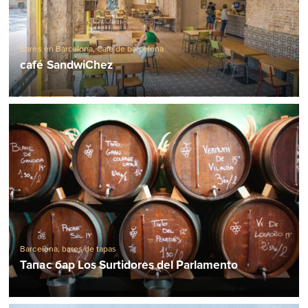
Bares en Barcelona
,
Cafe de barcelona
café SandwiChez
Barcelona, ​​bares de tapas
Тапас бар Los Surtidores del Parlamento