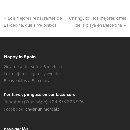
Los mejores restaurantes de
Chiringuito - los mejores cafés
Barcelona, que sirve pintxos.
de la playa en Barcelona
Happy in Spain
Guía de autor sobre Barcelona.
Los mejores lugares y eventos.
Bienvenidos a Barcelona!
Por favor, póngase en contacto con:
Телефон (WhatsApp): +34 675 323 976
Facebook:
enviar un mensaje
navegación