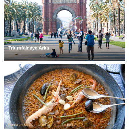
Qué hacer en barcelona
Triumfalnaya Arka
Paella en Barcelona
,
Restaurantes en barcelona