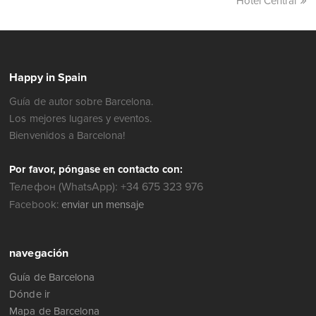
Hotel Central
Happy in Spain
Guía de autor sobre Barcelona.
Los mejores lugares y eventos.
Bienvenidos a Barcelona!
Por favor, póngase en contacto con:
Телефон (WhatsApp): +34 675 323 976
Facebook:
enviar un mensaje
navegación
Guía de Barcelona
Dónde ir
Mapa de Barcelona