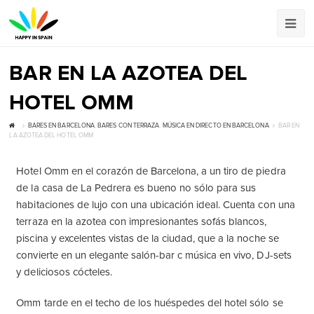
BAR EN LA AZOTEA DEL
HOTEL OMM
BARES EN BARCELONA
,
BARES CON TERRAZA
,
MÚSICA EN DIRECTO EN BARCELONA
BAR EN
LA AZOTEA DEL HOTEL OMM
Hotel Omm en el corazón de Barcelona, ​​a un tiro de piedra
de la casa de La Pedrera es bueno no sólo para sus
habitaciones de lujo con una ubicación ideal. Cuenta con una
terraza en la azotea con impresionantes sofás blancos,
piscina y excelentes vistas de la ciudad, que a la noche se
convierte en un elegante salón-bar c música en vivo, DJ-sets
y deliciosos cócteles.
Omm tarde en el techo de los huéspedes del hotel sólo se